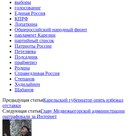
выборы
голосование
Единая Россия
КПРФ
Лопаткина
Общероссийский народный фронт
парламент Карелии
партийный список
Патриоты России
Петеляева
Подсадник
праймериз
Родина
Справедливая Россия
Степанов
Худилайнен
Шабанов
Предыдущая статья
Карельский губернатор опять избежал
отставки
Следующая статья
Главу Медвежьегорской администрации
оштрафовали за Интернет