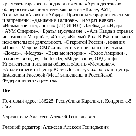
крымскотатарского народа», движение «Артподготовка»,
общероссийская политическая партия «Воля», АУЕ,
батальоны «Азов» и «Айдар». Признаны террористическими
и запрещены: «Движение Талибан», «Имарат Кавказ»,
«Исламское государство» (ИГ, ИГИЛ), Джебхад-ан-Нусра,
«АУМ Синрике», «Братья-мусульмане», «Аль-Каида в странах
исламского Магриба», «Сеть», «Колумбайн». В РФ признана
нежелательной деятельность «Открытой России», издания
«Проект Медиа». СМИ-иноагентами признаны: телеканал
«Дождь», «Медуза», «Важные истории», «Голос Америки»,
радио «Свобода», The Insider, «Медиазона», ОВД-инфо.
Иноагентами признаны общество/центр «Мемориал»,
«Аналитический Центр Юрия Левады», Сахаровский центр.
Instagram и Facebook (Metа) запрещены в Российской
Федерации за экстремизм.
16+
Почтовый адрес: 186225, Республика Карелия, г. Кондопога-5,
а/я 3
Учредитель: Алексеев Алексей Геннадьевич
Главный редактор: Алексеев Алексей Геннадьевич