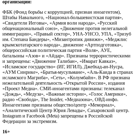
организации:
ФБК (Фонд борьбы с коррупцией, признан иноагентом),
Штабы Навального, «Национал-большевистская партия»,
«Свидетели Иеговы», «Армия воли народа», «Русский
общенациональный союз», «Движение против нелегальной
иммиграции», «Правый сектор», УНА-УНСО, УПА, «Тризуб
им. Степана Бандеры», «Мизантропик дивижн», «Меджлис
крымскотатарского народа», движение «Артподготовка»,
общероссийская политическая партия «Воля», АУЕ,
батальоны «Азов» и «Айдар». Признаны террористическими
и запрещены: «Движение Талибан», «Имарат Кавказ»,
«Исламское государство» (ИГ, ИГИЛ), Джебхад-ан-Нусра,
«АУМ Синрике», «Братья-мусульмане», «Аль-Каида в странах
исламского Магриба», «Сеть», «Колумбайн». В РФ признана
нежелательной деятельность «Открытой России», издания
«Проект Медиа». СМИ-иноагентами признаны: телеканал
«Дождь», «Медуза», «Важные истории», «Голос Америки»,
радио «Свобода», The Insider, «Медиазона», ОВД-инфо.
Иноагентами признаны общество/центр «Мемориал»,
«Аналитический Центр Юрия Левады», Сахаровский центр.
Instagram и Facebook (Metа) запрещены в Российской
Федерации за экстремизм.
16+