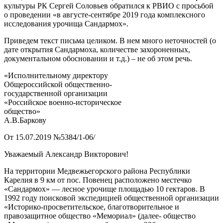
культуры РК Сергей Соловьев обратился к РВИО с просьбой
о проведении «в августе-сентябре 2019 года комплексного
исследования урочища Сандармох».
Приведем текст письма целиком. В нем много неточностей (о
дате открытия Сандармоха, количестве захороненных,
документальном обосновании и т.д.) – не об этом речь.
«Исполнительному директору
Общероссийской общественно-
государственной организации
«Российское военно-историческое
общество»
А.В.Баркову
От 15.07.2019 №5384/1-06/
Уважаемый Александр Викторович!
На территории Медвежьегорского района Республики
Карелия в 9 км от пос. Повенец расположено местечко
«Сандармох» — лесное урочище площадью 10 гектаров. В
1992 году поисковой экспедицией общественной организации
«Историко-просветительское, благотворительное и
правозащитное общество «Мемориал» (далее- общество