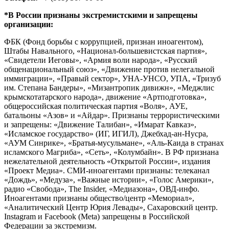
*В России признаны экстремистскими и запрещены
организации:
ФБК (Фонд борьбы с коррупцией, признан иноагентом),
Штабы Навального, «Национал-большевистская партия»,
«Свидетели Иеговы», «Армия воли народа», «Русский
общенациональный союз», «Движение против нелегальной
иммиграции», «Правый сектор», УНА-УНСО, УПА, «Тризуб
им. Степана Бандеры», «Мизантропик дивижн», «Меджлис
крымскотатарского народа», движение «Артподготовка»,
общероссийская политическая партия «Воля», АУЕ,
батальоны «Азов» и «Айдар». Признаны террористическими
и запрещены: «Движение Талибан», «Имарат Кавказ»,
«Исламское государство» (ИГ, ИГИЛ), Джебхад-ан-Нусра,
«АУМ Синрике», «Братья-мусульмане», «Аль-Каида в странах
исламского Магриба», «Сеть», «Колумбайн». В РФ признана
нежелательной деятельность «Открытой России», издания
«Проект Медиа». СМИ-иноагентами признаны: телеканал
«Дождь», «Медуза», «Важные истории», «Голос Америки»,
радио «Свобода», The Insider, «Медиазона», ОВД-инфо.
Иноагентами признаны общество/центр «Мемориал»,
«Аналитический Центр Юрия Левады», Сахаровский центр.
Instagram и Facebook (Metа) запрещены в Российской
Федерации за экстремизм.