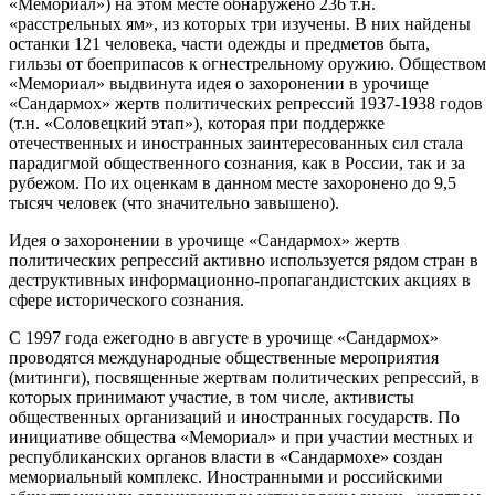
«Мемориал») на этом месте обнаружено 236 т.н.
«расстрельных ям», из которых три изучены. В них найдены
останки 121 человека, части одежды и предметов быта,
гильзы от боеприпасов к огнестрельному оружию. Обществом
«Мемориал» выдвинута идея о захоронении в урочище
«Сандармох» жертв политических репрессий 1937-1938 годов
(т.н. «Соловецкий этап»), которая при поддержке
отечественных и иностранных заинтересованных сил стала
парадигмой общественного сознания, как в России, так и за
рубежом. По их оценкам в данном месте захоронено до 9,5
тысяч человек (что значительно завышено).
Идея о захоронении в урочище «Сандармох» жертв
политических репрессий активно используется рядом стран в
деструктивных информационно-пропагандистских акциях в
сфере исторического сознания.
С 1997 года ежегодно в августе в урочище «Сандармох»
проводятся международные общественные мероприятия
(митинги), посвященные жертвам политических репрессий, в
которых принимают участие, в том числе, активисты
общественных организаций и иностранных государств. По
инициативе общества «Мемориал» и при участии местных и
республиканских органов власти в «Сандармохе» создан
мемориальный комплекс. Иностранными и российскими