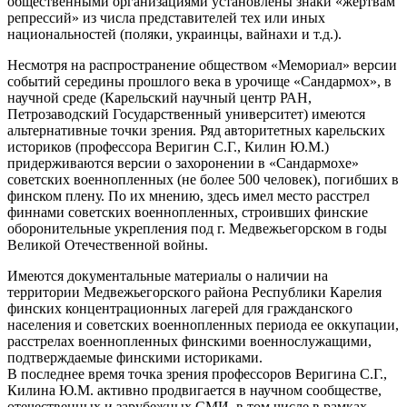
общественными организациями установлены знаки «жертвам
репрессий» из числа представителей тех или иных
национальностей (поляки, украинцы, вайнахи и т.д.).
Несмотря на распространение обществом «Мемориал» версии
событий середины прошлого века в урочище «Сандармох», в
научной среде (Карельский научный центр РАН,
Петрозаводский Государственный университет) имеются
альтернативные точки зрения. Ряд авторитетных карельских
историков (профессора Веригин С.Г., Килин Ю.М.)
придерживаются версии о захоронении в «Сандармохе»
советских военнопленных (не более 500 человек), погибших в
финском плену. По их мнению, здесь имел место расстрел
финнами советских военнопленных, строивших финские
оборонительные укрепления под г. Медвежьегорском в годы
Великой Отечественной войны.
Имеются документальные материалы о наличии на
территории Медвежьегорского района Республики Карелия
финских концентрационных лагерей для гражданского
населения и советских военнопленных периода ее оккупации,
расстрелах военнопленных финскими военнослужащими,
подтверждаемые финскими историками.
В последнее время точка зрения профессоров Веригина С.Г.,
Килина Ю.М. активно продвигается в научном сообществе,
отечественных и зарубежных СМИ, в том числе в рамках