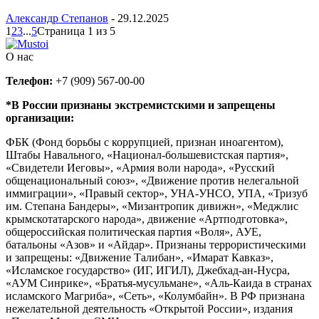
Александр Степанов
-
29.12.2025
1
2
3
...
5
Страница 1 из 5
О нас
Телефон:
+7 (909) 567-00-00
*В России признаны экстремистскими и запрещены
организации:
ФБК (Фонд борьбы с коррупцией, признан иноагентом),
Штабы Навального, «Национал-большевистская партия»,
«Свидетели Иеговы», «Армия воли народа», «Русский
общенациональный союз», «Движение против нелегальной
иммиграции», «Правый сектор», УНА-УНСО, УПА, «Тризуб
им. Степана Бандеры», «Мизантропик дивижн», «Меджлис
крымскотатарского народа», движение «Артподготовка»,
общероссийская политическая партия «Воля», АУЕ,
батальоны «Азов» и «Айдар». Признаны террористическими
и запрещены: «Движение Талибан», «Имарат Кавказ»,
«Исламское государство» (ИГ, ИГИЛ), Джебхад-ан-Нусра,
«АУМ Синрике», «Братья-мусульмане», «Аль-Каида в странах
исламского Магриба», «Сеть», «Колумбайн». В РФ признана
нежелательной деятельность «Открытой России», издания