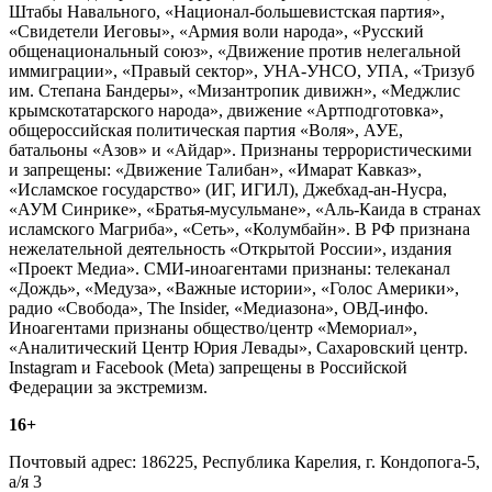
Штабы Навального, «Национал-большевистская партия»,
«Свидетели Иеговы», «Армия воли народа», «Русский
общенациональный союз», «Движение против нелегальной
иммиграции», «Правый сектор», УНА-УНСО, УПА, «Тризуб
им. Степана Бандеры», «Мизантропик дивижн», «Меджлис
крымскотатарского народа», движение «Артподготовка»,
общероссийская политическая партия «Воля», АУЕ,
батальоны «Азов» и «Айдар». Признаны террористическими
и запрещены: «Движение Талибан», «Имарат Кавказ»,
«Исламское государство» (ИГ, ИГИЛ), Джебхад-ан-Нусра,
«АУМ Синрике», «Братья-мусульмане», «Аль-Каида в странах
исламского Магриба», «Сеть», «Колумбайн». В РФ признана
нежелательной деятельность «Открытой России», издания
«Проект Медиа». СМИ-иноагентами признаны: телеканал
«Дождь», «Медуза», «Важные истории», «Голос Америки»,
радио «Свобода», The Insider, «Медиазона», ОВД-инфо.
Иноагентами признаны общество/центр «Мемориал»,
«Аналитический Центр Юрия Левады», Сахаровский центр.
Instagram и Facebook (Metа) запрещены в Российской
Федерации за экстремизм.
16+
Почтовый адрес: 186225, Республика Карелия, г. Кондопога-5,
а/я 3