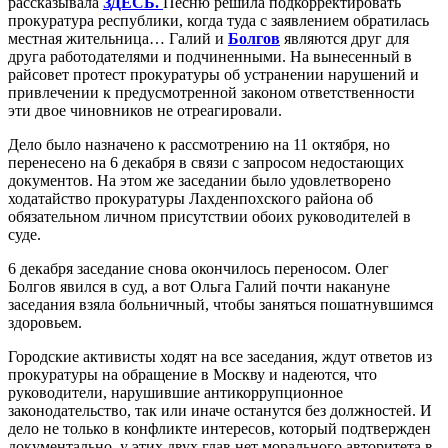
рассказывала
ЗДЕСЬ.
Песню решила подкорректировать
прокуратура республики, когда туда с заявлением обратилась
местная жительница… Галий и
Болгов
являются друг для
друга работодателями и подчиненными. На вынесенный в
райсовет протест прокуратуры об устранении нарушений и
привлечении к предусмотренной законом ответственности
эти двое чиновников не отреагировали.
Дело было назначено к рассмотрению на 11 октября, но
перенесено на 6 декабря в связи с запросом недостающих
документов. На этом же заседании было удовлетворено
ходатайство прокуратуры Лахденпохского района об
обязательном личном присутствии обоих руководителей в
суде.
6 декабря заседание снова окончилось переносом. Олег
Болгов явился в суд, а вот Ольга Галий почти накануне
заседания взяла больничный, чтобы заняться пошатнувшимся
здоровьем.
Городские активисты ходят на все заседания, ждут ответов из
прокуратуры на обращение в Москву и надеются, что
руководители, нарушившие антикоррупционное
законодательство, так или иначе останутся без должностей. И
дело не только в конфликте интересов, который подтвержден
документально, у этих двух глав нет морального авторитета в