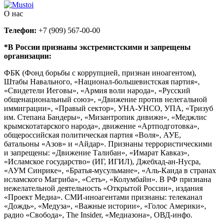
О нас
Телефон:
+7 (909) 567-00-00
*В России признаны экстремистскими и запрещены
организации:
ФБК (Фонд борьбы с коррупцией, признан иноагентом),
Штабы Навального, «Национал-большевистская партия»,
«Свидетели Иеговы», «Армия воли народа», «Русский
общенациональный союз», «Движение против нелегальной
иммиграции», «Правый сектор», УНА-УНСО, УПА, «Тризуб
им. Степана Бандеры», «Мизантропик дивижн», «Меджлис
крымскотатарского народа», движение «Артподготовка»,
общероссийская политическая партия «Воля», АУЕ,
батальоны «Азов» и «Айдар». Признаны террористическими
и запрещены: «Движение Талибан», «Имарат Кавказ»,
«Исламское государство» (ИГ, ИГИЛ), Джебхад-ан-Нусра,
«АУМ Синрике», «Братья-мусульмане», «Аль-Каида в странах
исламского Магриба», «Сеть», «Колумбайн». В РФ признана
нежелательной деятельность «Открытой России», издания
«Проект Медиа». СМИ-иноагентами признаны: телеканал
«Дождь», «Медуза», «Важные истории», «Голос Америки»,
радио «Свобода», The Insider, «Медиазона», ОВД-инфо.