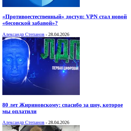
«Противоестественный» доступ: VPN стал новой
«бесовской забавой»?
Александр Степанов
-
28.04.2026
80 лет Жириновскому: спасибо за шоу, которое
мы оплатили
Александр Степанов
-
28.04.2026