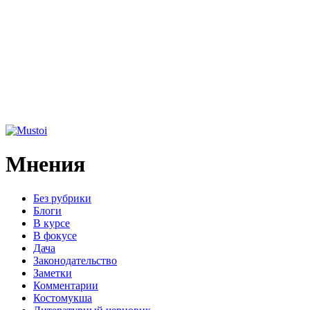
Мнения
Без рубрики
Блоги
В курсе
В фокусе
Дача
Законодательство
Заметки
Комментарии
Костомукша