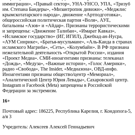
иммиграции», «Правый сектор», УНА-УНСО, УПА, «Тризуб
им. Степана Бандеры», «Мизантропик дивижн», «Меджлис
крымскотатарского народа», движение «Артподготовка»,
общероссийская политическая партия «Воля», АУЕ,
батальоны «Азов» и «Айдар». Признаны террористическими
и запрещены: «Движение Талибан», «Имарат Кавказ»,
«Исламское государство» (ИГ, ИГИЛ), Джебхад-ан-Нусра,
«АУМ Синрике», «Братья-мусульмане», «Аль-Каида в странах
исламского Магриба», «Сеть», «Колумбайн». В РФ признана
нежелательной деятельность «Открытой России», издания
«Проект Медиа». СМИ-иноагентами признаны: телеканал
«Дождь», «Медуза», «Важные истории», «Голос Америки»,
радио «Свобода», The Insider, «Медиазона», ОВД-инфо.
Иноагентами признаны общество/центр «Мемориал»,
«Аналитический Центр Юрия Левады», Сахаровский центр.
Instagram и Facebook (Metа) запрещены в Российской
Федерации за экстремизм.
16+
Почтовый адрес: 186225, Республика Карелия, г. Кондопога-5,
а/я 3
Учредитель: Алексеев Алексей Геннадьевич