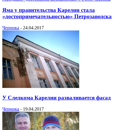
Яма у правительства Карелии стала
«достопримечательностью» Петрозаводска
Черника
-
24.04.2017
У Следкома Карелии разваливается фасад
Черника
-
19.04.2017