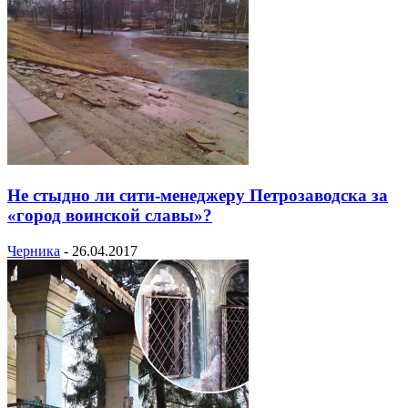
Не стыдно ли сити-менеджеру Петрозаводска за
«город воинской славы»?
Черника
-
26.04.2017