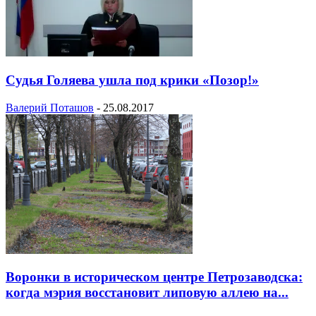
Судья Голяева ушла под крики «Позор!»
Валерий Поташов
-
25.08.2017
Воронки в историческом центре Петрозаводска:
когда мэрия восстановит липовую аллею на...