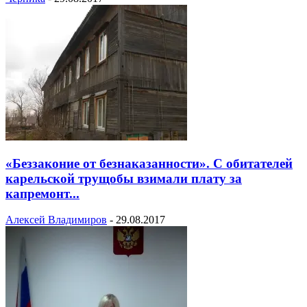
«Беззаконие от безнаказанности». С обитателей
карельской трущобы взимали плату за
капремонт...
Алексей Владимиров
-
29.08.2017