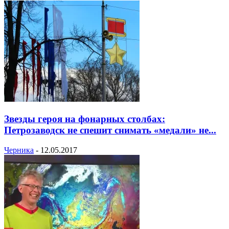
Звезды героя на фонарных столбах:
Петрозаводск не спешит снимать «медали» не...
Черника
-
12.05.2017