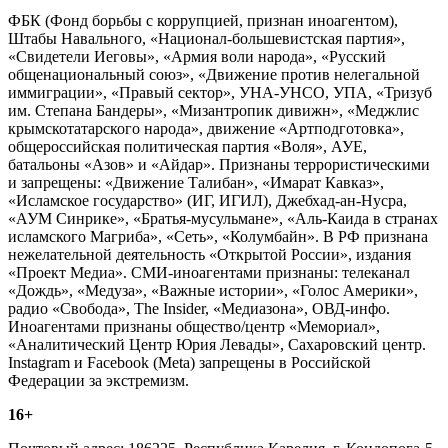
ФБК (Фонд борьбы с коррупцией, признан иноагентом),
Штабы Навального, «Национал-большевистская партия»,
«Свидетели Иеговы», «Армия воли народа», «Русский
общенациональный союз», «Движение против нелегальной
иммиграции», «Правый сектор», УНА-УНСО, УПА, «Тризуб
им. Степана Бандеры», «Мизантропик дивижн», «Меджлис
крымскотатарского народа», движение «Артподготовка»,
общероссийская политическая партия «Воля», АУЕ,
батальоны «Азов» и «Айдар». Признаны террористическими
и запрещены: «Движение Талибан», «Имарат Кавказ»,
«Исламское государство» (ИГ, ИГИЛ), Джебхад-ан-Нусра,
«АУМ Синрике», «Братья-мусульмане», «Аль-Каида в странах
исламского Магриба», «Сеть», «Колумбайн». В РФ признана
нежелательной деятельность «Открытой России», издания
«Проект Медиа». СМИ-иноагентами признаны: телеканал
«Дождь», «Медуза», «Важные истории», «Голос Америки»,
радио «Свобода», The Insider, «Медиазона», ОВД-инфо.
Иноагентами признаны общество/центр «Мемориал»,
«Аналитический Центр Юрия Левады», Сахаровский центр.
Instagram и Facebook (Metа) запрещены в Российской
Федерации за экстремизм.
16+