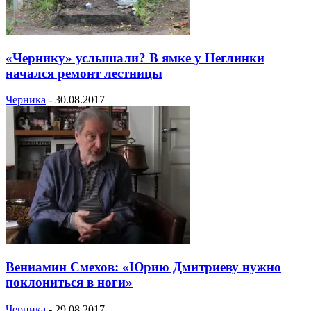
«Чернику» услышали? В ямке у Неглинки
начался ремонт лестницы
Черника
-
30.08.2017
Вениамин Смехов: «Юрию Дмитриеву нужно
поклониться в ноги»
Черника
-
29.08.2017