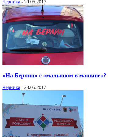
Черника
-
29.05.2017
«На Берлин» с «малышом в машине»?
Черника
-
23.05.2017