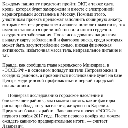
Каждому пациенту предстоит пройти ЭКГ, а также сдать
кровь, которая будет заморожена и вместе с электронной
кардиограммой доставлена в Москву. Помимо этого,
участникам проекта предложат заполнить обширную анкету,
которая вместе с результатами анализа позволит выяснить, что
именно становится причиной того или иного сердечно-
сосудистого заболевания. После исследования пациентам
выдадут карту заболеваний и факторов риска, среди которых
может быть злоупотребление солью, низкая физическая
активность, избыточная масса тела, неправильное питание и
т.п.
Правда, как сообщила глава карельского Минздрава, в
«ЭССЕ-РФ» в основном попадут жители Петрозаводска и
соседних районов, а проводиться исследование будет на базе
Центра медицинской профилактики и первой городской
поликлиники.
— Подвергая исследованию городское население и
близлежащие районы, мы сможем понять, какие факторы
риска преобладают у населения, живущего в Карелии.
Предстоит большая работа. Завершится проект «ЭССЕ-2»
первого ноября 2017 года. После первого ноября мы можем
ожидать какие-то предварительные итоги, — считает
Лазаревич.