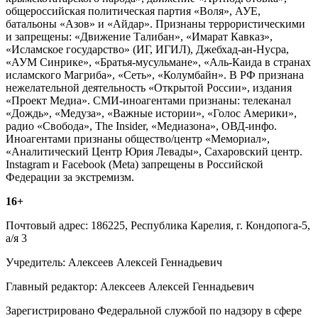
общероссийская политическая партия «Воля», АУЕ,
батальоны «Азов» и «Айдар». Признаны террористическими
и запрещены: «Движение Талибан», «Имарат Кавказ»,
«Исламское государство» (ИГ, ИГИЛ), Джебхад-ан-Нусра,
«АУМ Синрике», «Братья-мусульмане», «Аль-Каида в странах
исламского Магриба», «Сеть», «Колумбайн». В РФ признана
нежелательной деятельность «Открытой России», издания
«Проект Медиа». СМИ-иноагентами признаны: телеканал
«Дождь», «Медуза», «Важные истории», «Голос Америки»,
радио «Свобода», The Insider, «Медиазона», ОВД-инфо.
Иноагентами признаны общество/центр «Мемориал»,
«Аналитический Центр Юрия Левады», Сахаровский центр.
Instagram и Facebook (Metа) запрещены в Российской
Федерации за экстремизм.
16+
Почтовый адрес: 186225, Республика Карелия, г. Кондопога-5,
а/я 3
Учредитель: Алексеев Алексей Геннадьевич
Главный редактор: Алексеев Алексей Геннадьевич
Зарегистрировано Федеральной службой по надзору в сфере