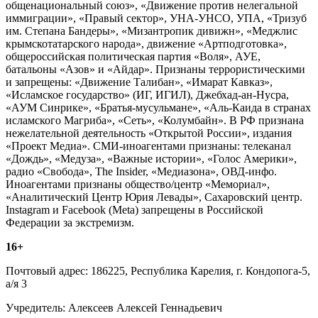
общенациональный союз», «Движение против нелегальной
иммиграции», «Правый сектор», УНА-УНСО, УПА, «Тризуб
им. Степана Бандеры», «Мизантропик дивижн», «Меджлис
крымскотатарского народа», движение «Артподготовка»,
общероссийская политическая партия «Воля», АУЕ,
батальоны «Азов» и «Айдар». Признаны террористическими
и запрещены: «Движение Талибан», «Имарат Кавказ»,
«Исламское государство» (ИГ, ИГИЛ), Джебхад-ан-Нусра,
«АУМ Синрике», «Братья-мусульмане», «Аль-Каида в странах
исламского Магриба», «Сеть», «Колумбайн». В РФ признана
нежелательной деятельность «Открытой России», издания
«Проект Медиа». СМИ-иноагентами признаны: телеканал
«Дождь», «Медуза», «Важные истории», «Голос Америки»,
радио «Свобода», The Insider, «Медиазона», ОВД-инфо.
Иноагентами признаны общество/центр «Мемориал»,
«Аналитический Центр Юрия Левады», Сахаровский центр.
Instagram и Facebook (Metа) запрещены в Российской
Федерации за экстремизм.
16+
Почтовый адрес: 186225, Республика Карелия, г. Кондопога-5,
а/я 3
Учредитель: Алексеев Алексей Геннадьевич