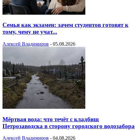
Семья как экзамен: зачем студентов готовят к
тому, чему не учат...
Алексей Владимиров
-
05.08.2026
Мёртвая вода: что течёт с кладбищ
Петрозаводска в сторону городского водозабора
Алексей Владимиров
-
04.08.2026