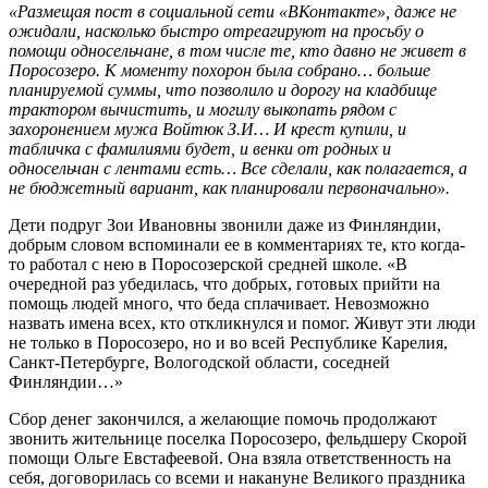
«Размещая пост в социальной сети «ВКонтакте», даже не
ожидали, насколько быстро отреагируют на просьбу о
помощи односельчане, в том числе те, кто давно не живет в
Поросозеро. К моменту похорон была собрано… больше
планируемой суммы, что позволило и дорогу на кладбище
трактором вычистить, и могилу выкопать рядом с
захоронением мужа Войтюк З.И… И крест купили, и
табличка с фамилиями будет, и венки от родных и
односельчан с лентами есть… Все сделали, как полагается, а
не бюджетный вариант, как планировали первоначально».
Дети подруг Зои Ивановны звонили даже из Финляндии,
добрым словом вспоминали ее в комментариях те, кто когда-
то работал с нею в Поросозерской средней школе. «В
очередной раз убедилась, что добрых, готовых прийти на
помощь людей много, что беда сплачивает. Невозможно
назвать имена всех, кто откликнулся и помог. Живут эти люди
не только в Поросозеро, но и во всей Республике Карелия,
Санкт-Петербурге, Вологодской области, соседней
Финляндии…»
Сбор денег закончился, а желающие помочь продолжают
звонить жительнице поселка Поросозеро, фельдшеру Скорой
помощи Ольге Евстафеевой. Она взяла ответственность на
себя, договорилась со всеми и накануне Великого праздника