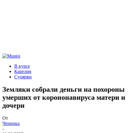
В курсе
Карелия
Суоярви
Земляки собрали деньги на похороны
умерших от корононавируса матери и
дочери
От
Черника
-