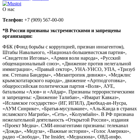
О нас
Телефон:
+7 (909) 567-00-00
*В России признаны экстремистскими и запрещены
организации:
ФБК (Фонд борьбы с коррупцией, признан иноагентом),
Штабы Навального, «Национал-большевистская партия»,
«Свидетели Иеговы», «Армия воли народа», «Русский
общенациональный союз», «Движение против нелегальной
иммиграции», «Правый сектор», УНА-УНСО, УПА, «Тризуб
им. Степана Бандеры», «Мизантропик дивижн», «Меджлис
крымскотатарского народа», движение «Артподготовка»,
общероссийская политическая партия «Воля», АУЕ,
батальоны «Азов» и «Айдар». Признаны террористическими
и запрещены: «Движение Талибан», «Имарат Кавказ»,
«Исламское государство» (ИГ, ИГИЛ), Джебхад-ан-Нусра,
«АУМ Синрике», «Братья-мусульмане», «Аль-Каида в странах
исламского Магриба», «Сеть», «Колумбайн». В РФ признана
нежелательной деятельность «Открытой России», издания
«Проект Медиа». СМИ-иноагентами признаны: телеканал
«Дождь», «Медуза», «Важные истории», «Голос Америки»,
радио «Свобода», The Insider, «Медиазона», ОВД-инфо.