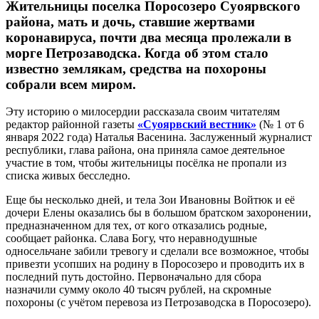
Жительницы поселка Поросозеро Суоярвского
района, мать и дочь, ставшие жертвами
коронавируса, почти два месяца пролежали в
морге Петрозаводска. Когда об этом стало
известно землякам, средства на похороны
собрали всем миром.
Эту историю о милосердии рассказала своим читателям
редактор районной газеты
«Суоярвский вестник»
(№ 1 от 6
января 2022 года) Наталья Васенина. Заслуженный журналист
республики, глава района, она приняла самое деятельное
участие в том, чтобы жительницы посёлка не пропали из
списка живых бесследно.
Еще бы несколько дней, и тела Зои Ивановны Войтюк и её
дочери Елены оказались бы в большом братском захоронении,
предназначенном для тех, от кого отказались родные,
сообщает районка. Слава Богу, что неравнодушные
односельчане забили тревогу и сделали все возможное, чтобы
привезти усопших на родину в Поросозеро и проводить их в
последний путь достойно. Первоначально для сбора
назначили сумму около 40 тысяч рублей, на скромные
похороны (с учётом перевоза из Петрозаводска в Поросозеро).