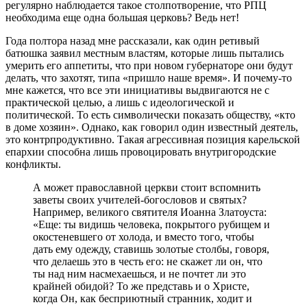
регулярно наблюдается такое столпотворение, что РПЦ
необходима еще одна большая церковь? Ведь нет!
Года полтора назад мне рассказали, как один ретивый
батюшка заявил местным властям, которые лишь пытались
умерить его аппетиты, что при новом губернаторе они будут
делать, что захотят, типа «пришло наше время». И почему-то
мне кажется, что все эти инициативы выдвигаются не с
практической целью, а лишь с идеологической и
политической. То есть символически показать обществу, «кто
в доме хозяин». Однако, как говорил один известный деятель,
это контрпродуктивно. Такая агрессивная позиция карельской
епархии способна лишь провоцировать внутригородские
конфликты.
А может православной церкви стоит вспомнить
заветы своих учителей-богословов и святых?
Например, великого святителя Иоанна Златоуста:
«Еще: ты видишь человека, покрытого рубищем и
окостеневшего от холода, и вместо того, чтобы
дать ему одежду, ставишь золотые столбы, говоря,
что делаешь это в честь его: не скажет ли он, что
ты над ним насмехаешься, и не почтет ли это
крайней обидой? То же представь и о Христе,
когда Он, как бесприютный странник, ходит и