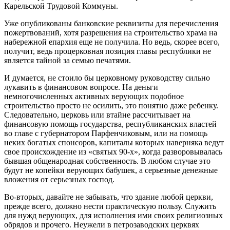
Карельской Трудовой Коммуны.
Уже опубликованы банковские реквизиты для перечисления
пожертвований, хотя разрешения на строительство храма на
набережной епархия еще не получила. Но ведь, скорее всего,
получит, ведь процерковная позиция главы республики не
является тайной за семью печатями.
И думается, не стоило бы церковному руководству сильно
лукавить в финансовом вопросе. На деньги
немногочисленных активных верующих подобное
строительство просто не осилить, это понятно даже ребенку.
Следовательно, церковь или втайне рассчитывает на
финансовую помощь государства, республиканских властей
во главе с губернатором Парфенчиковым, или на помощь
неких богатых спонсоров, капиталы которых наверняка ведут
свое происхождение из «святых 90-х», когда разворовывалась
бывшая общенародная собственность. В любом случае это
будут не копейки верующих бабушек, а серьезные денежные
вложения от серьезных господ.
Во-вторых, давайте не забывать, что здание любой церкви,
прежде всего, должно нести практическую пользу. Служить
для нужд верующих, для исполнения ими своих религиозных
обрядов и прочего. Неужели в петрозаводских церквях