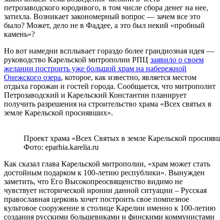
петрозаводского юродивого, в том числе сбора денег на нее,
затихла. Возникает закономерный вопрос — зачем все это
было? Может, дело не в Фаддее, а это был некий «пробный
камень»?
Но вот намедни всплывает гораздо более грандиозная идея —
руководство Карельской митрополии РПЦ
заявило о своем
желании построить уже большой храм на набережной
Онежского озера
, которое, как известно, является местом
отдыха горожан и гостей города. Сообщается, что митрополит
Петрозаводский и Карельский Константин планирует
получить разрешения на строительство храма «Всех святых в
земле Карельской просиявших».
Проект храма «Всех Святых в земле Карельской просиявш
Фото: eparhia.karelia.ru
Как сказал глава Карельской митрополии, «храм может стать
достойным подарком к 100-летию республики». Вынужден
заметить, что Его Высокопреосвященство видимо не
чувствует исторической иронии данной ситуации – Русская
православная церковь хочет построить свое помпезное
культовое сооружение в столице Карелии именно к 100-летию
создания русскими большевиками и финскими коммунистами