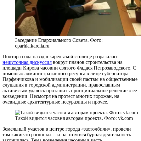
Заседание Епархиального Совета. Фото:
eparhia.karelia.ru
Полтора года назад в карельской столице разразилась
нешуточная дискуссия
вокруг планов строительства на
площади Кирова часовни святого Фаддея Петрозаводского. С
помощью административного ресурса в лице губернатора
Парфенчикова и мобилизации своей паствы на общественные
слушания в городской администрации, православным
активистам удалось протащить принципиальное решение о ее
возведении. Несмотря на протест многих горожан, на
очевидные архитектурные несуразицы и прочее.
Такой видится часовня авторам проекта. Фото: vk.com
Земельный участок в центре города «застолбили», провели
там какие-то раскопки… и на этом вся бурная деятельность
закончилась. Тема возведения часовни в честь