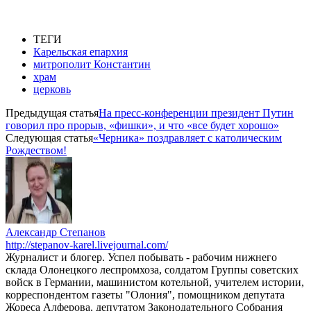
ТЕГИ
Карельская епархия
митрополит Константин
храм
церковь
Предыдущая статья
На пресс-конференции президент Путин
говорил про прорыв, «фишки», и что «все будет хорошо»
Следующая статья
«Черника» поздравляет с католическим
Рождеством!
Александр Степанов
http://stepanov-karel.livejournal.com/
Журналист и блогер. Успел побывать - рабочим нижнего
склада Олонецкого леспромхоза, солдатом Группы советских
войск в Германии, машинистом котельной, учителем истории,
корреспондентом газеты "Олония", помощником депутата
Жореса Алферова, депутатом Законодательного Собрания