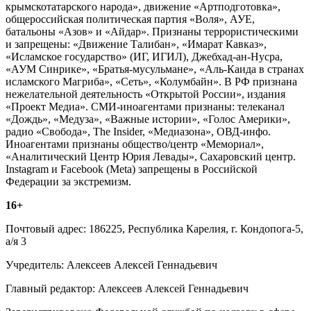
крымскотатарского народа», движение «Артподготовка»,
общероссийская политическая партия «Воля», АУЕ,
батальоны «Азов» и «Айдар». Признаны террористическими
и запрещены: «Движение Талибан», «Имарат Кавказ»,
«Исламское государство» (ИГ, ИГИЛ), Джебхад-ан-Нусра,
«АУМ Синрике», «Братья-мусульмане», «Аль-Каида в странах
исламского Магриба», «Сеть», «Колумбайн». В РФ признана
нежелательной деятельность «Открытой России», издания
«Проект Медиа». СМИ-иноагентами признаны: телеканал
«Дождь», «Медуза», «Важные истории», «Голос Америки»,
радио «Свобода», The Insider, «Медиазона», ОВД-инфо.
Иноагентами признаны общество/центр «Мемориал»,
«Аналитический Центр Юрия Левады», Сахаровский центр.
Instagram и Facebook (Metа) запрещены в Российской
Федерации за экстремизм.
16+
Почтовый адрес: 186225, Республика Карелия, г. Кондопога-5,
а/я 3
Учредитель: Алексеев Алексей Геннадьевич
Главный редактор: Алексеев Алексей Геннадьевич