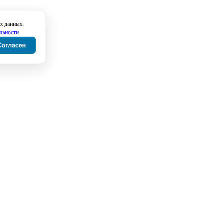
х данных.
льности
.
Согласен