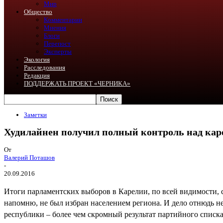
Мир
Общество
Комментарии
Мнения
Блоги
Перепост
Эксперты
Экология
Расследования
Редакция
ПОДДЕРЖАТЬ ПРОЕКТ «ЧЕРНИКА»
Заметки
Худилайнен получил полный контроль над кар
От
Валерий Поташов
-
20.09.2016
Итоги парламентских выборов в Карелии, по всей видимости, 
напомню, не был избран населением региона. И дело отнюдь не
республики – более чем скромный результат партийного списка