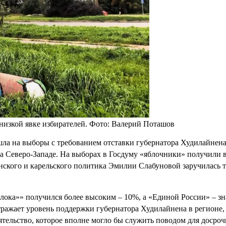
изкой явке избирателей. Фото: Валерий Поташов
шла на выборы с требованием отставки губернатора Худилайнена
а Северо-Западе. На выборах в Госдуму «яблочники» получили 
ского и карельского политика Эмилии Слабуновой заручилась то
лока»» получился более высоким – 10%, а «Единой России» – зн
з отражает уровень поддержки губернатора Худилайнена в регион
тельство, которое вполне могло бы служить поводом для досроч