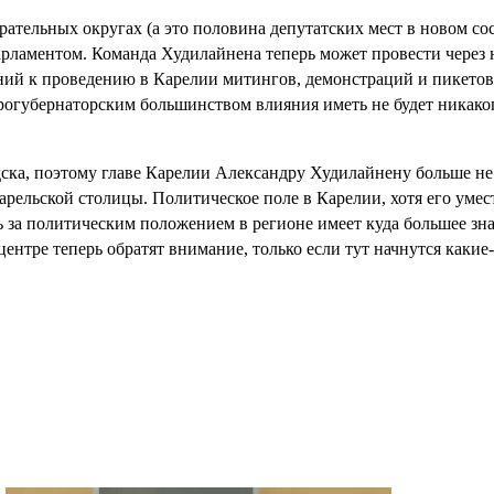
тельных округах (а это половина депутатских мест в новом сос
рламентом. Команда Худилайнена теперь может провести через н
аний к проведению в Карелии митингов, демонстраций и пикетов
огубернаторским большинством влияния иметь не будет никакого.
дска, поэтому главе Карелии Александру Худилайнену больше не
арельской столицы. Политическое поле в Карелии, хотя его умес
ь за политическим положением в регионе имеет куда большее зн
ентре теперь обратят внимание, только если тут начнутся какие