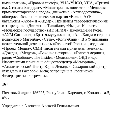
иммиграции», «Правый сектор», УНА-УНСО, УПА, «Тризуб
им. Степана Бандеры», «Мизантропик дивижн», «Меджлис
крымскотатарского народа», движение «Артподготовка»,
общероссийская политическая партия «Воля», АУЕ,
батальоны «Азов» и «Айдар». Признаны террористическими
и запрещены: «Движение Талибан», «Имарат Кавказ»,
«Исламское государство» (ИГ, ИГИЛ), Джебхад-ан-Нусра,
«АУМ Синрике», «Братья-мусульмане», «Аль-Каида в странах
исламского Магриба», «Сеть», «Колумбайн». В РФ признана
нежелательной деятельность «Открытой России», издания
«Проект Медиа». СМИ-иноагентами признаны: телеканал
«Дождь», «Медуза», «Важные истории», «Голос Америки»,
радио «Свобода», The Insider, «Медиазона», ОВД-инфо.
Иноагентами признаны общество/центр «Мемориал»,
«Аналитический Центр Юрия Левады», Сахаровский центр.
Instagram и Facebook (Metа) запрещены в Российской
Федерации за экстремизм.
16+
Почтовый адрес: 186225, Республика Карелия, г. Кондопога-5,
а/я 3
Учредитель: Алексеев Алексей Геннадьевич