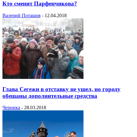
Кто сменит Парфенчикова?
Валерий Поташов
-
12.04.2018
Глава Сегежи в отставку не ушел, но городу
обещаны дополнительные средства
Черника
-
28.03.2018