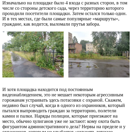
Изначально на площадке было 4 входа с разных сторон, в том
числе со стороны детского сада, через территорию которого
проходили посетители площадки. Затем остался только один.
И в тех местах, где были самые популярные «маршруты»,
граждане, как водится, выломали прутья забора.
И хотя площадка находится под постоянным
видеонаблюдением, это не мешает некоторым агрессивным
горожанам устраивать здесь потасовки с охраной. Скажем,
недавно был случай, когда в одного из охранников, который
пытался выпроводить граждан за территорию, полетели
камни и палки. Наряды полиции, которые приезжают на
место, обычно хулиганов уже не застают: кому охота быть
фигурантом административного дела? Нервы на пределе и у
охранников, которым не улыбается «охранять детскую