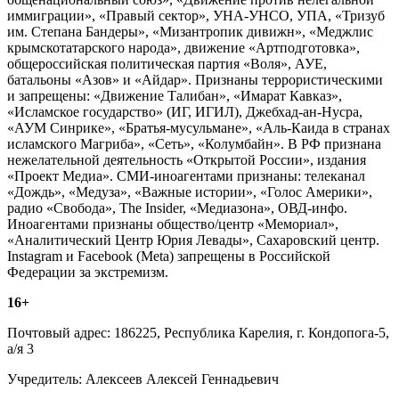
иммиграции», «Правый сектор», УНА-УНСО, УПА, «Тризуб
им. Степана Бандеры», «Мизантропик дивижн», «Меджлис
крымскотатарского народа», движение «Артподготовка»,
общероссийская политическая партия «Воля», АУЕ,
батальоны «Азов» и «Айдар». Признаны террористическими
и запрещены: «Движение Талибан», «Имарат Кавказ»,
«Исламское государство» (ИГ, ИГИЛ), Джебхад-ан-Нусра,
«АУМ Синрике», «Братья-мусульмане», «Аль-Каида в странах
исламского Магриба», «Сеть», «Колумбайн». В РФ признана
нежелательной деятельность «Открытой России», издания
«Проект Медиа». СМИ-иноагентами признаны: телеканал
«Дождь», «Медуза», «Важные истории», «Голос Америки»,
радио «Свобода», The Insider, «Медиазона», ОВД-инфо.
Иноагентами признаны общество/центр «Мемориал»,
«Аналитический Центр Юрия Левады», Сахаровский центр.
Instagram и Facebook (Metа) запрещены в Российской
Федерации за экстремизм.
16+
Почтовый адрес: 186225, Республика Карелия, г. Кондопога-5,
а/я 3
Учредитель: Алексеев Алексей Геннадьевич