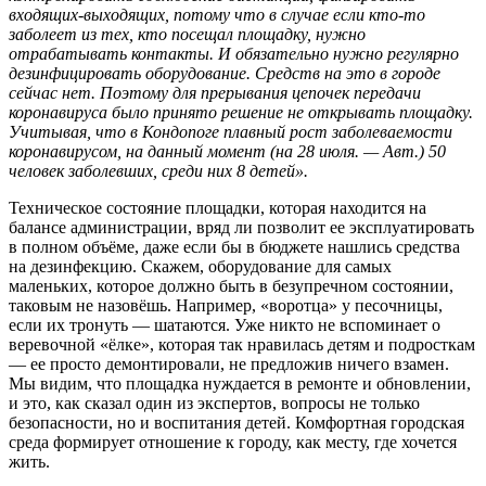
входящих-выходящих, потому что в случае если кто-то
заболеет из тех, кто посещал площадку, нужно
отрабатывать контакты. И обязательно нужно регулярно
дезинфицировать оборудование. Средств на это в городе
сейчас нет. Поэтому для прерывания цепочек передачи
коронавируса было принято решение не открывать площадку.
Учитывая, что в Кондопоге плавный рост заболеваемости
коронавирусом, на данный момент (на 28 июля. — Авт.) 50
человек заболевших, среди них 8 детей».
Техническое состояние площадки, которая находится на
балансе администрации, вряд ли позволит ее эксплуатировать
в полном объёме, даже если бы в бюджете нашлись средства
на дезинфекцию. Скажем, оборудование для самых
маленьких, которое должно быть в безупречном состоянии,
таковым не назовёшь. Например, «воротца» у песочницы,
если их тронуть — шатаются. Уже никто не вспоминает о
веревочной «ёлке», которая так нравилась детям и подросткам
— ее просто демонтировали, не предложив ничего взамен.
Мы видим, что площадка нуждается в ремонте и обновлении,
и это, как сказал один из экспертов, вопросы не только
безопасности, но и воспитания детей. Комфортная городская
среда формирует отношение к городу, как месту, где хочется
жить.