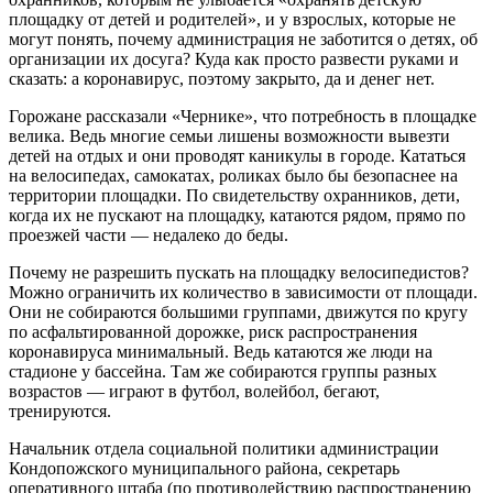
площадку от детей и родителей», и у взрослых, которые не
могут понять, почему администрация не заботится о детях, об
организации их досуга? Куда как просто развести руками и
сказать: а коронавирус, поэтому закрыто, да и денег нет.
Горожане рассказали «Чернике», что потребность в площадке
велика. Ведь многие семьи лишены возможности вывезти
детей на отдых и они проводят каникулы в городе. Кататься
на велосипедах, самокатах, роликах было бы безопаснее на
территории площадки. По свидетельству охранников, дети,
когда их не пускают на площадку, катаются рядом, прямо по
проезжей части — недалеко до беды.
Почему не разрешить пускать на площадку велосипедистов?
Можно ограничить их количество в зависимости от площади.
Они не собираются большими группами, движутся по кругу
по асфальтированной дорожке, риск распространения
коронавируса минимальный. Ведь катаются же люди на
стадионе у бассейна. Там же собираются группы разных
возрастов — играют в футбол, волейбол, бегают,
тренируются.
Начальник отдела социальной политики администрации
Кондопожского муниципального района, секретарь
оперативного штаба (по противодействию распространению