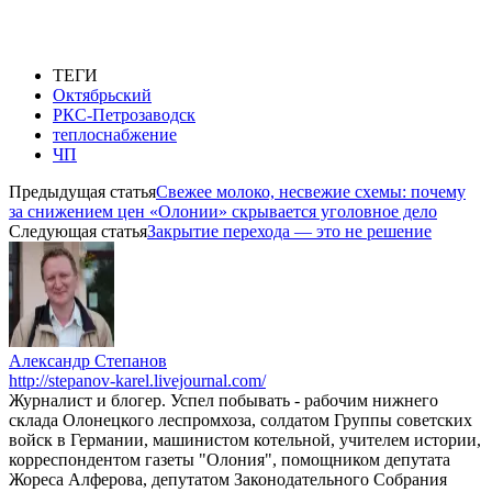
ТЕГИ
Октябрьский
РКС-Петрозаводск
теплоснабжение
ЧП
Предыдущая статья
Свежее молоко, несвежие схемы: почему
за снижением цен «Олонии» скрывается уголовное дело
Следующая статья
Закрытие перехода — это не решение
Александр Степанов
http://stepanov-karel.livejournal.com/
Журналист и блогер. Успел побывать - рабочим нижнего
склада Олонецкого леспромхоза, солдатом Группы советских
войск в Германии, машинистом котельной, учителем истории,
корреспондентом газеты "Олония", помощником депутата
Жореса Алферова, депутатом Законодательного Собрания