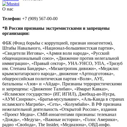
О нас
Телефон:
+7 (909) 567-00-00
*В России признаны экстремистскими и запрещены
организации:
ФБК (Фонд борьбы с коррупцией, признан иноагентом),
Штабы Навального, «Национал-большевистская партия»,
«Свидетели Иеговы», «Армия воли народа», «Русский
общенациональный союз», «Движение против нелегальной
иммиграции», «Правый сектор», УНА-УНСО, УПА, «Тризуб
им. Степана Бандеры», «Мизантропик дивижн», «Меджлис
крымскотатарского народа», движение «Артподготовка»,
общероссийская политическая партия «Воля», АУЕ,
батальоны «Азов» и «Айдар». Признаны террористическими
и запрещены: «Движение Талибан», «Имарат Кавказ»,
«Исламское государство» (ИГ, ИГИЛ), Джебхад-ан-Нусра,
«АУМ Синрике», «Братья-мусульмане», «Аль-Каида в странах
исламского Магриба», «Сеть», «Колумбайн». В РФ признана
нежелательной деятельность «Открытой России», издания
«Проект Медиа». СМИ-иноагентами признаны: телеканал
«Дождь», «Медуза», «Важные истории», «Голос Америки»,
радио «Свобода», The Insider, «Медиазона», ОВД-инфо.