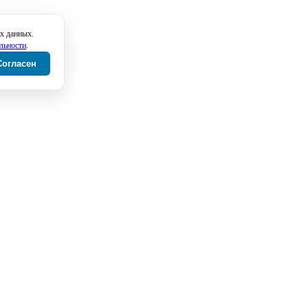
х данных.
льности
.
Согласен