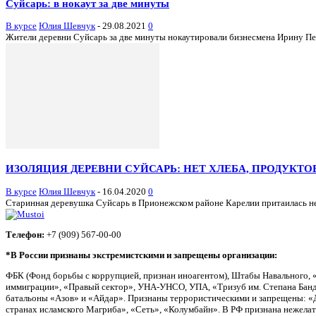
Суйсарь: в нокаут за две минуты
В курсе
Юлия Шевчук
-
29.08.2021
0
Жители деревни Суйсарь за две минуты нокаутировали бизнесмена Ирину Перо
ИЗОЛЯЦИЯ ДЕРЕВНИ СУЙСАРЬ: НЕТ ХЛЕБА, ПРОДУКТОВ
В курсе
Юлия Шевчук
-
16.04.2020
0
Старинная деревушка Суйсарь в Прионежском районе Карелии притаилась неда
Телефон:
+7 (909) 567-00-00
*В России признаны экстремистскими и запрещены организации:
ФБК (Фонд борьбы с коррупцией, признан иноагентом), Штабы Навального, 
иммиграции», «Правый сектор», УНА-УНСО, УПА, «Тризуб им. Степана Банд
батальоны «Азов» и «Айдар». Признаны террористическими и запрещены: «Д
странах исламского Магриба», «Сеть», «Колумбайн». В РФ признана нежела