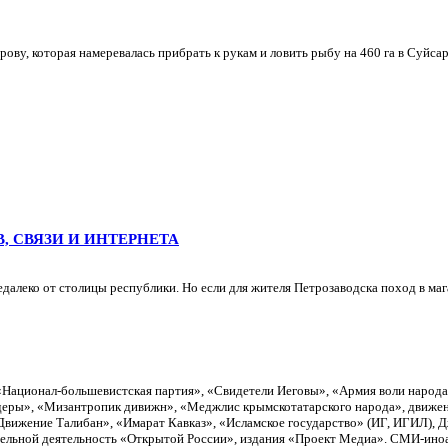
ву, которая намеревалась прибрать к рукам и ловить рыбу на 460 га в Суйсар
, СВЯЗИ И ИНТЕРНЕТА
леко от столицы республики. Но если для жителя Петрозаводска поход в магази
«Национал-большевистская партия», «Свидетели Иеговы», «Армия воли народ
еры», «Мизантропик дивижн», «Меджлис крымскотатарского народа», движен
вижение Талибан», «Имарат Кавказ», «Исламское государство» (ИГ, ИГИЛ), 
тельной деятельность «Открытой России», издания «Проект Медиа». СМИ-ино