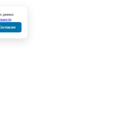
х данных.
льности
.
Согласен