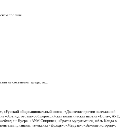
ском проливе...
н не составляет труда, то...
а», «Русский общенациональный союз», «Движение против нелегальной
ие «Артподготовка», общероссийская политическая партия «Воля», АУЕ,
Джебхад-ан-Нусра, «АУМ Синрике», «Братья-мусульмане», «Аль-Каида в
агентами признаны: телеканал «Дождь», «Медуза», «Важные истории»,