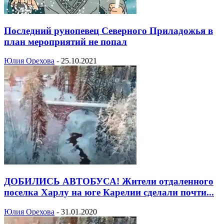
Последний рунопевец Северного Приладожья в
план мероприятий не попал
Юлия Орехова
-
25.10.2021
ДОБИЛИСЬ АВТОБУСА! Жители отдаленного
поселка Харлу на юге Карелии сделали почти...
Юлия Орехова
-
31.01.2020