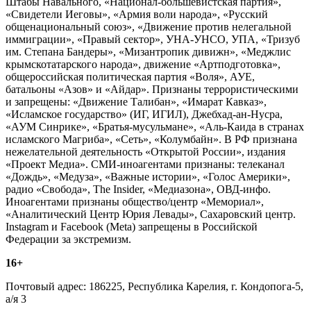
Штабы Навального, «Национал-большевистская партия»,
«Свидетели Иеговы», «Армия воли народа», «Русский
общенациональный союз», «Движение против нелегальной
иммиграции», «Правый сектор», УНА-УНСО, УПА, «Тризуб
им. Степана Бандеры», «Мизантропик дивижн», «Меджлис
крымскотатарского народа», движение «Артподготовка»,
общероссийская политическая партия «Воля», АУЕ,
батальоны «Азов» и «Айдар». Признаны террористическими
и запрещены: «Движение Талибан», «Имарат Кавказ»,
«Исламское государство» (ИГ, ИГИЛ), Джебхад-ан-Нусра,
«АУМ Синрике», «Братья-мусульмане», «Аль-Каида в странах
исламского Магриба», «Сеть», «Колумбайн». В РФ признана
нежелательной деятельность «Открытой России», издания
«Проект Медиа». СМИ-иноагентами признаны: телеканал
«Дождь», «Медуза», «Важные истории», «Голос Америки»,
радио «Свобода», The Insider, «Медиазона», ОВД-инфо.
Иноагентами признаны общество/центр «Мемориал»,
«Аналитический Центр Юрия Левады», Сахаровский центр.
Instagram и Facebook (Metа) запрещены в Российской
Федерации за экстремизм.
16+
Почтовый адрес: 186225, Республика Карелия, г. Кондопога-5,
а/я 3