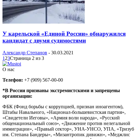
У карельской «Единой России» обнаружился
кандидат с двумя судимостями
Александр Степанов
-
30.03.2021
1
2
3
Страница 2 из 3
О нас
Телефон:
+7 (909) 567-00-00
*В России признаны экстремистскими и запрещены
организации:
ФБК (Фонд борьбы с коррупцией, признан иноагентом),
Штабы Навального, «Национал-большевистская партия»,
«Свидетели Иеговы», «Армия воли народа», «Русский
общенациональный союз», «Движение против нелегальной
иммиграции», «Правый сектор», УНА-УНСО, УПА, «Тризуб
им. Степана Бандеры», «Мизантропик дивижн», «Меджлис