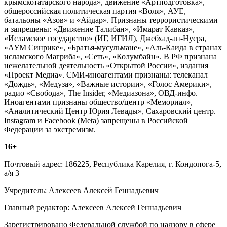
крымскотатарского народа», движение «Артподготовка»,
общероссийская политическая партия «Воля», АУЕ,
батальоны «Азов» и «Айдар». Признаны террористическими
и запрещены: «Движение Талибан», «Имарат Кавказ»,
«Исламское государство» (ИГ, ИГИЛ), Джебхад-ан-Нусра,
«АУМ Синрике», «Братья-мусульмане», «Аль-Каида в странах
исламского Магриба», «Сеть», «Колумбайн». В РФ признана
нежелательной деятельность «Открытой России», издания
«Проект Медиа». СМИ-иноагентами признаны: телеканал
«Дождь», «Медуза», «Важные истории», «Голос Америки»,
радио «Свобода», The Insider, «Медиазона», ОВД-инфо.
Иноагентами признаны общество/центр «Мемориал»,
«Аналитический Центр Юрия Левады», Сахаровский центр.
Instagram и Facebook (Metа) запрещены в Российской
Федерации за экстремизм.
16+
Почтовый адрес: 186225, Республика Карелия, г. Кондопога-5,
а/я 3
Учредитель: Алексеев Алексей Геннадьевич
Главный редактор: Алексеев Алексей Геннадьевич
Зарегистрировано Федеральной службой по надзору в сфере