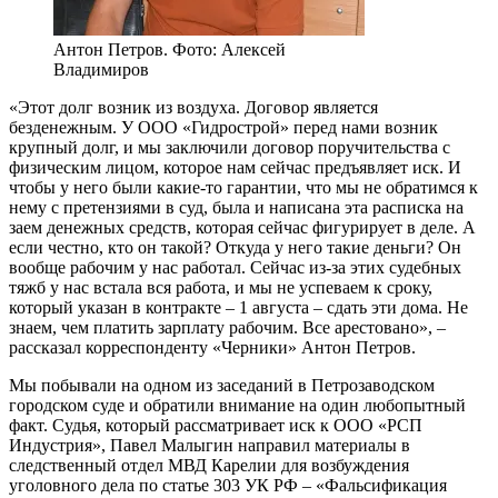
Антон Петров. Фото: Алексей
Владимиров
«Этот долг возник из воздуха. Договор является
безденежным. У ООО «Гидрострой» перед нами возник
крупный долг, и мы заключили договор поручительства с
физическим лицом, которое нам сейчас предъявляет иск. И
чтобы у него были какие-то гарантии, что мы не обратимся к
нему с претензиями в суд, была и написана эта расписка на
заем денежных средств, которая сейчас фигурирует в деле. А
если честно, кто он такой? Откуда у него такие деньги? Он
вообще рабочим у нас работал. Сейчас из-за этих судебных
тяжб у нас встала вся работа, и мы не успеваем к сроку,
который указан в контракте – 1 августа – сдать эти дома. Не
знаем, чем платить зарплату рабочим. Все арестовано», –
рассказал корреспонденту «Черники» Антон Петров.
Мы побывали на одном из заседаний в Петрозаводском
городском суде и обратили внимание на один любопытный
факт. Судья, который рассматривает иск к ООО «РСП
Индустрия», Павел Малыгин направил материалы в
следственный отдел МВД Карелии для возбуждения
уголовного дела по статье 303 УК РФ – «Фальсификация