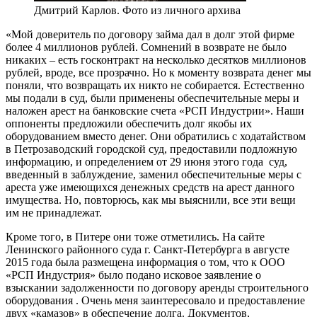
Дмитрий Карлов. Фото из личного архива
«Мой доверитель по договору займа дал в долг этой фирме
более 4 миллионов рублей. Сомнений в возврате не было
никаких – есть госконтракт на несколько десятков миллионов
рублей, вроде, все прозрачно. Но к моменту возврата денег мы
поняли, что возвращать их никто не собирается. Естественно
мы подали в суд, были применены обеспечительные меры и
наложен арест на банковские счета «РСП Индустрии». Наши
оппоненты предложили обеспечить долг якобы их
оборудованием вместо денег. Они обратились с ходатайством
в Петрозаводский городской суд, предоставили подложную
информацию, и определением от 29 июня этого года суд,
введенный в заблуждение, заменил обеспечительные меры с
ареста уже имеющихся денежных средств на арест данного
имущества. Но, повторюсь, как мы выяснили, все эти вещи
им не принадлежат.
Кроме того, в Питере они тоже отметились. На сайте
Ленинского районного суда г. Санкт-Петербурга в августе
2015 года была размещена информация о том, что к ООО
«РСП Индустрия» было подано исковое заявление о
взыскании задолженности по договору аренды строительного
оборудования . Очень меня заинтересовало и предоставление
двух «камазов» в обеспечение долга. Документов,