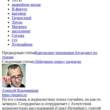
ТЕГИ
аварийное жилье
В фокусе
выговор
Гидрострой
Лоухи
Матвиец
расселение
Сегежа
суд
Худилайнен
Предыдущая статья
Карельские чиновники блуждают по
этапам
Следующая статья
«Лебединое озеро» надежды
Алексей Владимиров
https://mustoi.ru
По его словам, в журналистику попал случайно, но как-то
затянуло. Сотрудничал и сотрудничает с Агентством
журналистских расследований (Санкт-Петербург), газетой