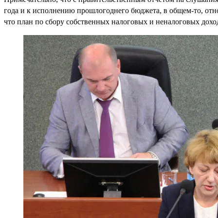
года и к исполнению прошлогоднего бюджета, в общем-то, отн
что план по сбору собственных налоговых и неналоговых доход