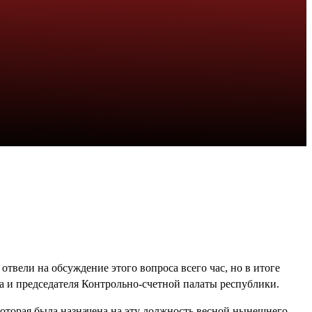
вели на обсуждение этого вопроса всего час, но в итоге
а и председателя Контрольно-счетной палаты республики.
оторая была назначена на эту должность весной нынешнего