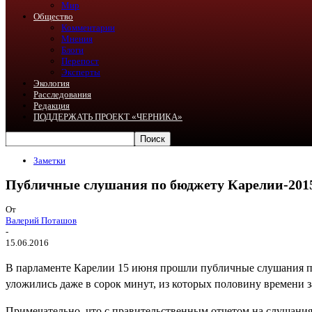
Мир
Общество
Комментарии
Мнения
Блоги
Перепост
Эксперты
Экология
Расследования
Редакция
ПОДДЕРЖАТЬ ПРОЕКТ «ЧЕРНИКА»
Заметки
Публичные слушания по бюджету Карелии-2015
От
Валерий Поташов
-
15.06.2016
В парламенте Карелии 15 июня прошли публичные слушания по 
уложились даже в сорок минут, из которых половину времени 
Примечательно, что с правительственным отчетом на слушани