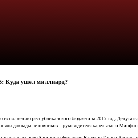
: Куда ушел миллиард?
исполнению республиканского бюджета за 2015 год. Депутаты от
заняли доклады чиновников – руководителя карельского Минфин
ях выступала новый министр финансов Карелии Ирина Ахокас, к