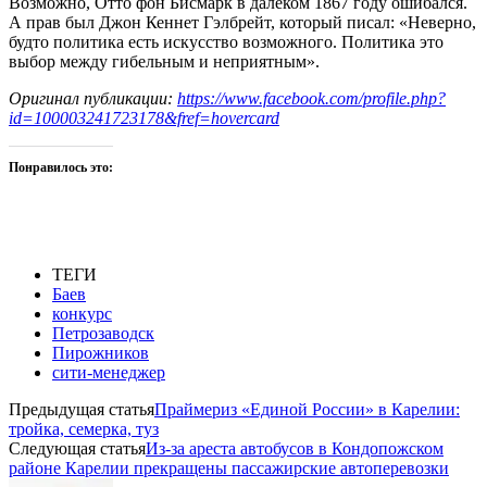
Возможно, Отто фон Бисмарк в далеком 1867 году ошибался.
А прав был Джон Кеннет Гэлбрейт, который писал: «Неверно,
будто политика есть искусство возможного. Политика это
выбор между гибельным и неприятным».
Оригинал публикации:
https://www.facebook.com/profile.php?
id=100003241723178&fref=hovercard
Понравилось это:
ТЕГИ
Баев
конкурс
Петрозаводск
Пирожников
сити-менеджер
Предыдущая статья
Праймериз «Единой России» в Карелии:
тройка, семерка, туз
Следующая статья
Из-за ареста автобусов в Кондопожском
районе Карелии прекращены пассажирские автоперевозки