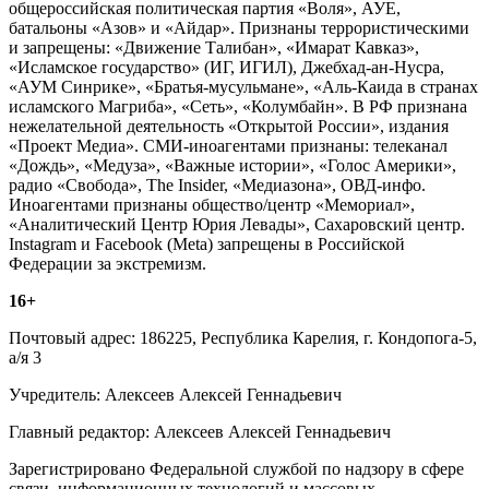
общероссийская политическая партия «Воля», АУЕ,
батальоны «Азов» и «Айдар». Признаны террористическими
и запрещены: «Движение Талибан», «Имарат Кавказ»,
«Исламское государство» (ИГ, ИГИЛ), Джебхад-ан-Нусра,
«АУМ Синрике», «Братья-мусульмане», «Аль-Каида в странах
исламского Магриба», «Сеть», «Колумбайн». В РФ признана
нежелательной деятельность «Открытой России», издания
«Проект Медиа». СМИ-иноагентами признаны: телеканал
«Дождь», «Медуза», «Важные истории», «Голос Америки»,
радио «Свобода», The Insider, «Медиазона», ОВД-инфо.
Иноагентами признаны общество/центр «Мемориал»,
«Аналитический Центр Юрия Левады», Сахаровский центр.
Instagram и Facebook (Metа) запрещены в Российской
Федерации за экстремизм.
16+
Почтовый адрес: 186225, Республика Карелия, г. Кондопога-5,
а/я 3
Учредитель: Алексеев Алексей Геннадьевич
Главный редактор: Алексеев Алексей Геннадьевич
Зарегистрировано Федеральной службой по надзору в сфере
связи, информационных технологий и массовых