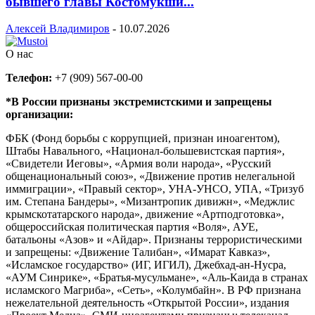
бывшего главы Костомукши...
Алексей Владимиров
-
10.07.2026
О нас
Телефон:
+7 (909) 567-00-00
*В России признаны экстремистскими и запрещены
организации:
ФБК (Фонд борьбы с коррупцией, признан иноагентом),
Штабы Навального, «Национал-большевистская партия»,
«Свидетели Иеговы», «Армия воли народа», «Русский
общенациональный союз», «Движение против нелегальной
иммиграции», «Правый сектор», УНА-УНСО, УПА, «Тризуб
им. Степана Бандеры», «Мизантропик дивижн», «Меджлис
крымскотатарского народа», движение «Артподготовка»,
общероссийская политическая партия «Воля», АУЕ,
батальоны «Азов» и «Айдар». Признаны террористическими
и запрещены: «Движение Талибан», «Имарат Кавказ»,
«Исламское государство» (ИГ, ИГИЛ), Джебхад-ан-Нусра,
«АУМ Синрике», «Братья-мусульмане», «Аль-Каида в странах
исламского Магриба», «Сеть», «Колумбайн». В РФ признана
нежелательной деятельность «Открытой России», издания