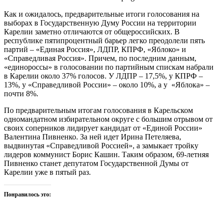
Как и ожидалось, предварительные итоги голосования на
выборах в Государственную Думу России на территории
Карелии заметно отличаются от общероссийских. В
республике пятипроцентный барьер легко преодолели пять
партий – «Единая Россия», ЛДПР, КПРФ, «Яблоко» и
«Справедливая Россия». Причем, по последним данным,
«единороссы» в голосовании по партийным спискам набрали
в Карелии около 37% голосов. У ЛДПР – 17,5%, у КПРФ –
13%, у «Справедливой России» – около 10%, а у «Яблока» –
почти 8%.
По предварительным итогам голосования в Карельском
одномандатном избирательном округе с большим отрывом от
своих соперников лидирует кандидат от «Единой России»
Валентина Пивненко. За ней идет Ирина Петеляева,
выдвинутая «Справедливой Россией», а замыкает тройку
лидеров коммунист Борис Кашин. Таким образом, 69-летняя
Пивненко станет депутатом Государственной Думы от
Карелии уже в пятый раз.
Понравилось это: