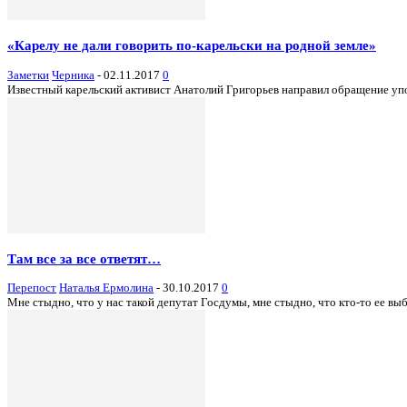
«Карелу не дали говорить по-карельски на родной земле»
Заметки
Черника
-
02.11.2017
0
Известный карельский активист Анатолий Григорьев направил обращение упо
Там все за все ответят…
Перепост
Наталья Ермолина
-
30.10.2017
0
Мне стыдно, что у нас такой депутат Госдумы, мне стыдно, что кто-то ее вы