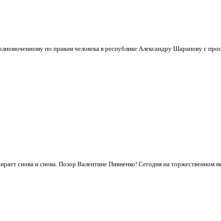
лномоченному по правам человека в республике Александру Шарапову с прось
бирает снова и снова. Позор Валентине Пивненко! Сегодня на торжественном ми