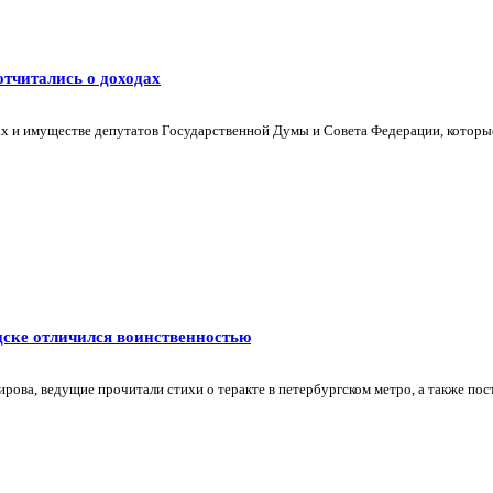
тчитались о доходах
х и имуществе депутатов Государственной Думы и Совета Федерации, которые 
дске отличился воинственностью
ова, ведущие прочитали стихи о теракте в петербургском метро, а также пост