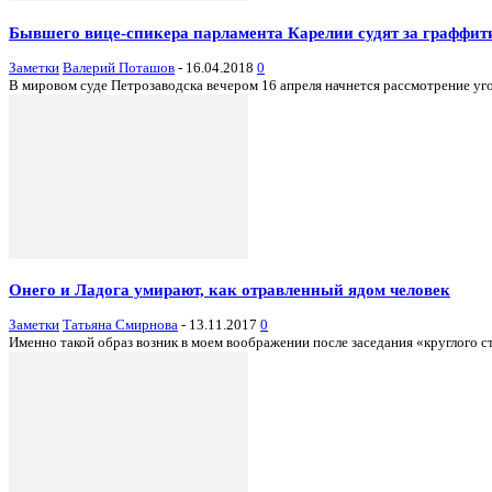
Бывшего вице-спикера парламента Карелии судят за граффит
Заметки
Валерий Поташов
-
16.04.2018
0
В мировом суде Петрозаводска вечером 16 апреля начнется рассмотрение уг
Онего и Ладога умирают, как отравленный ядом человек
Заметки
Татьяна Смирнова
-
13.11.2017
0
Именно такой образ возник в моем воображении после заседания «круглого с