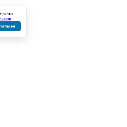
х данных.
льности
.
Согласен