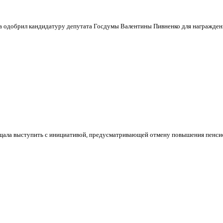
нта одобрил кандидатуру депутата Госдумы Валентины Пивненко для награжд
ала выступить с инициативой, предусматривающей отмену повышения пенсионн