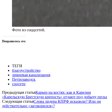
Фото из соццсетей.
Понравилось это:
ТЕГИ
благоустройство
ливневая канализация
Петрозаводск
соцсети
Предыдущая статья
Карьер на костях: как в Карелии
«Карельскую Брестскую крепость» отдают под добычу песка
Следующая статья
Слова лидера КПРФ исказили? Или он
действительно «заговорился»?