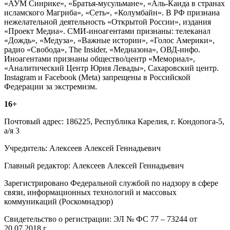
«АУМ Синрике», «Братья-мусульмане», «Аль-Каида в странах
исламского Магриба», «Сеть», «Колумбайн». В РФ признана
нежелательной деятельность «Открытой России», издания
«Проект Медиа». СМИ-иноагентами признаны: телеканал
«Дождь», «Медуза», «Важные истории», «Голос Америки»,
радио «Свобода», The Insider, «Медиазона», ОВД-инфо.
Иноагентами признаны общество/центр «Мемориал»,
«Аналитический Центр Юрия Левады», Сахаровский центр.
Instagram и Facebook (Metа) запрещены в Российской
Федерации за экстремизм.
16+
Почтовый адрес: 186225, Республика Карелия, г. Кондопога-5,
а/я 3
Учредитель: Алексеев Алексей Геннадьевич
Главный редактор: Алексеев Алексей Геннадьевич
Зарегистрировано Федеральной службой по надзору в сфере
связи, информационных технологий и массовых
коммуникаций (Роскомнадзор)
Свидетельство о регистрации: ЭЛ № ФС 77 – 73244 от
20.07.2018 г.