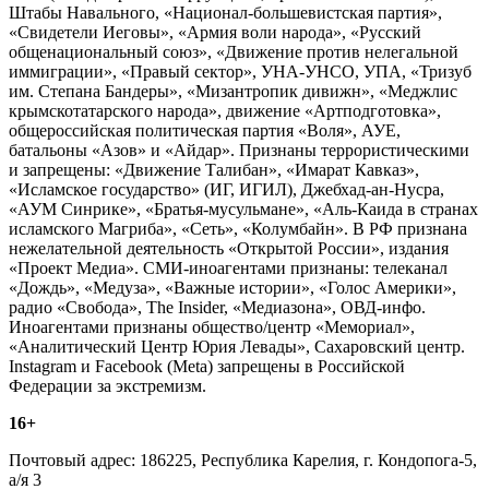
Штабы Навального, «Национал-большевистская партия»,
«Свидетели Иеговы», «Армия воли народа», «Русский
общенациональный союз», «Движение против нелегальной
иммиграции», «Правый сектор», УНА-УНСО, УПА, «Тризуб
им. Степана Бандеры», «Мизантропик дивижн», «Меджлис
крымскотатарского народа», движение «Артподготовка»,
общероссийская политическая партия «Воля», АУЕ,
батальоны «Азов» и «Айдар». Признаны террористическими
и запрещены: «Движение Талибан», «Имарат Кавказ»,
«Исламское государство» (ИГ, ИГИЛ), Джебхад-ан-Нусра,
«АУМ Синрике», «Братья-мусульмане», «Аль-Каида в странах
исламского Магриба», «Сеть», «Колумбайн». В РФ признана
нежелательной деятельность «Открытой России», издания
«Проект Медиа». СМИ-иноагентами признаны: телеканал
«Дождь», «Медуза», «Важные истории», «Голос Америки»,
радио «Свобода», The Insider, «Медиазона», ОВД-инфо.
Иноагентами признаны общество/центр «Мемориал»,
«Аналитический Центр Юрия Левады», Сахаровский центр.
Instagram и Facebook (Metа) запрещены в Российской
Федерации за экстремизм.
16+
Почтовый адрес: 186225, Республика Карелия, г. Кондопога-5,
а/я 3