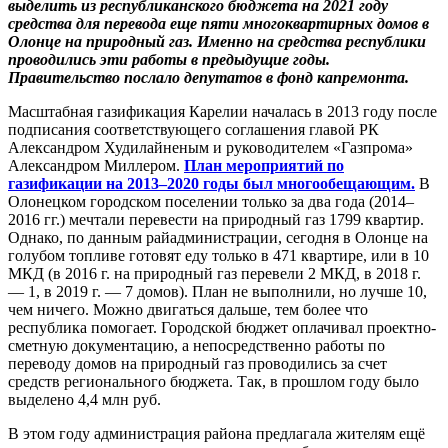
выделить из республиканского бюджета на 2021 году
средства для перевода еще пяти многоквартирных домов в
Олонце на природный газ. Именно на средства республики
проводились эти работы в предыдущие годы.
Правительство послало депутатов в фонд капремонта.
Масштабная газификация Карелии началась в 2013 году после
подписания соответствующего соглашения главой РК
Александром Худилайненым и руководителем «Газпрома»
Александром Миллером.
План мероприятий по
газификации на 2013–2020 годы был многообещающим.
В
Олонецком городском поселении только за два года (2014–
2016 гг.) мечтали перевести на природный газ 1799 квартир.
Однако, по данным райадминистрации, сегодня в Олонце на
голубом топливе готовят еду только в 471 квартире, или в 10
МКД (в 2016 г. на природный газ перевели 2 МКД, в 2018 г.
— 1, в 2019 г. — 7 домов). План не выполнили, но лучше 10,
чем ничего. Можно двигаться дальше, тем более что
республика помогает. Городской бюджет оплачивал проектно-
сметную документацию, а непосредственно работы по
переводу домов на природный газ проводились за счет
средств регионального бюджета. Так, в прошлом году было
выделено 4,4 млн руб.
В этом году администрация района предлагала жителям ещё