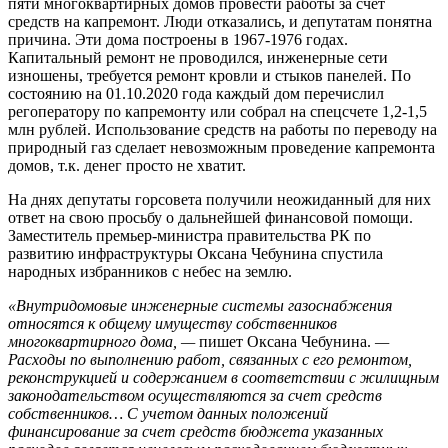
пяти многоквартирных домов провести работы за счет
средств на капремонт. Люди отказались, и депутатам понятна
причина. Эти дома построены в 1967-1976 годах.
Капитальный ремонт не проводился, инженерные сети
изношены, требуется ремонт кровли и стыков панелей. По
состоянию на 01.10.2020 года каждый дом перечислил
регоператору по капремонту или собрал на спецсчете 1,2-1,5
млн рублей. Использование средств на работы по переводу на
природный газ сделает невозможным проведение капремонта
домов, т.к. денег просто не хватит.
На днях депутаты горсовета получили неожиданный для них
ответ на свою просьбу о дальнейшей финансовой помощи.
Заместитель премьер-министра правительства РК по
развитию инфраструктуры Оксана Чебунина спустила
народных избранников с небес на землю.
«Внутридомовые инженерные системы газоснабжения
относятся к общему имуществу собственников
многоквартирного дома, —
пишет Оксана Чебунина.
—
Расходы по выполнению работ, связанных с его ремонтом,
реконструкцией и содержанием в соответствии с жилищным
законодательством осуществляются за счет средств
собственников… С учетом данных положений
финансирование за счет средств бюджета указанных