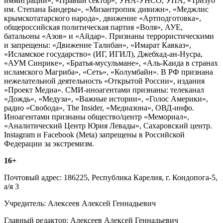
иммиграции», «Правый сектор», УНА-УНСО, УПА, «Тризуб
им. Степана Бандеры», «Мизантропик дивижн», «Меджлис
крымскотатарского народа», движение «Артподготовка»,
общероссийская политическая партия «Воля», АУЕ,
батальоны «Азов» и «Айдар». Признаны террористическими
и запрещены: «Движение Талибан», «Имарат Кавказ»,
«Исламское государство» (ИГ, ИГИЛ), Джебхад-ан-Нусра,
«АУМ Синрике», «Братья-мусульмане», «Аль-Каида в странах
исламского Магриба», «Сеть», «Колумбайн». В РФ признана
нежелательной деятельность «Открытой России», издания
«Проект Медиа». СМИ-иноагентами признаны: телеканал
«Дождь», «Медуза», «Важные истории», «Голос Америки»,
радио «Свобода», The Insider, «Медиазона», ОВД-инфо.
Иноагентами признаны общество/центр «Мемориал»,
«Аналитический Центр Юрия Левады», Сахаровский центр.
Instagram и Facebook (Metа) запрещены в Российской
Федерации за экстремизм.
16+
Почтовый адрес: 186225, Республика Карелия, г. Кондопога-5,
а/я 3
Учредитель: Алексеев Алексей Геннадьевич
Главный редактор: Алексеев Алексей Геннадьевич