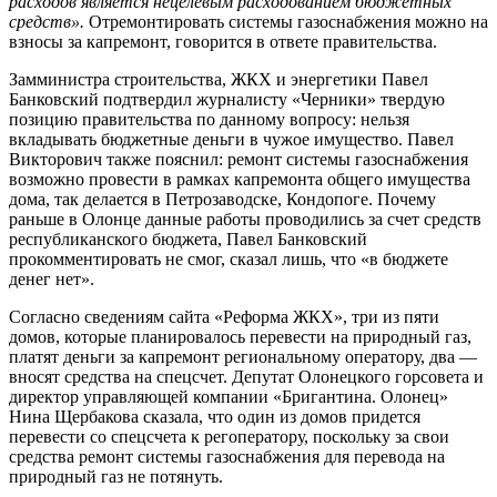
расходов является нецелевым расходованием бюджетных
средств».
Отремонтировать системы газоснабжения можно на
взносы за капремонт, говорится в ответе правительства.
Замминистра строительства, ЖКХ и энергетики Павел
Банковский подтвердил журналисту «Черники» твердую
позицию правительства по данному вопросу: нельзя
вкладывать бюджетные деньги в чужое имущество. Павел
Викторович также пояснил: ремонт системы газоснабжения
возможно провести в рамках капремонта общего имущества
дома, так делается в Петрозаводске, Кондопоге. Почему
раньше в Олонце данные работы проводились за счет средств
республиканского бюджета, Павел Банковский
прокомментировать не смог, сказал лишь, что «в бюджете
денег нет».
Согласно сведениям сайта «Реформа ЖКХ», три из пяти
домов, которые планировалось перевести на природный газ,
платят деньги за капремонт региональному оператору, два —
вносят средства на спецсчет. Депутат Олонецкого горсовета и
директор управляющей компании «Бригантина. Олонец»
Нина Щербакова сказала, что один из домов придется
перевести со спецсчета к регоператору, поскольку за свои
средства ремонт системы газоснабжения для перевода на
природный газ не потянуть.