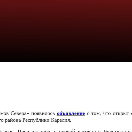
амов Севера» появилось
объявление
о том, что открыт 
го района Республики Карелия.
асия. Первая запись о первой часовне в Ведомостях