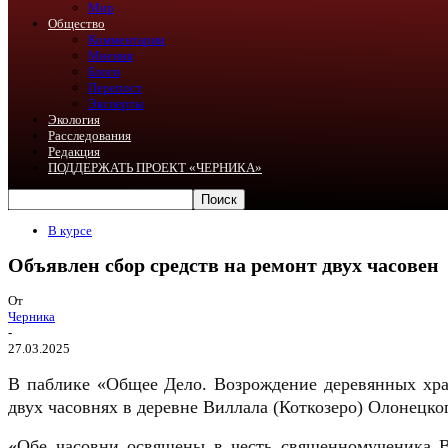
Мир
Общество
Комментарии
Мнения
Блоги
Перепост
Эксперты
Экология
Расследования
Редакция
ПОДДЕРЖАТЬ ПРОЕКТ «ЧЕРНИКА»
В курсе
Объявлен сбор средств на ремонт двух часовен
От
Черника
-
27.03.2025
В паблике «Общее Дело. Возрождение деревянных хр
двух часовнях в деревне Виллала (Коткозеро) Олонецко
«
Обе часовни освящены в честь священномученика Вл