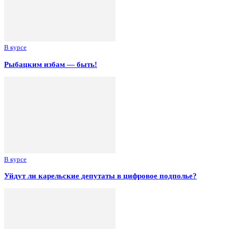
В курсе
Рыбацким избам — быть!
В курсе
Уйдут ли карельские депутаты в цифровое подполье?