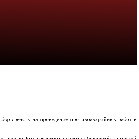
сбор средств на проведение противоаварийных работ в
 о церкви Коткозерского прихода Олонецкой духовной