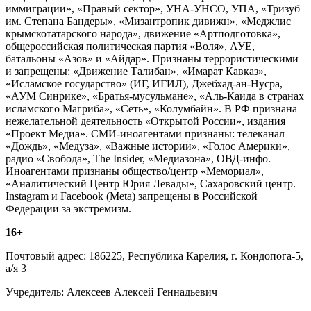
иммиграции», «Правый сектор», УНА-УНСО, УПА, «Тризуб
им. Степана Бандеры», «Мизантропик дивижн», «Меджлис
крымскотатарского народа», движение «Артподготовка»,
общероссийская политическая партия «Воля», АУЕ,
батальоны «Азов» и «Айдар». Признаны террористическими
и запрещены: «Движение Талибан», «Имарат Кавказ»,
«Исламское государство» (ИГ, ИГИЛ), Джебхад-ан-Нусра,
«АУМ Синрике», «Братья-мусульмане», «Аль-Каида в странах
исламского Магриба», «Сеть», «Колумбайн». В РФ признана
нежелательной деятельность «Открытой России», издания
«Проект Медиа». СМИ-иноагентами признаны: телеканал
«Дождь», «Медуза», «Важные истории», «Голос Америки»,
радио «Свобода», The Insider, «Медиазона», ОВД-инфо.
Иноагентами признаны общество/центр «Мемориал»,
«Аналитический Центр Юрия Левады», Сахаровский центр.
Instagram и Facebook (Metа) запрещены в Российской
Федерации за экстремизм.
16+
Почтовый адрес: 186225, Республика Карелия, г. Кондопога-5,
а/я 3
Учредитель: Алексеев Алексей Геннадьевич