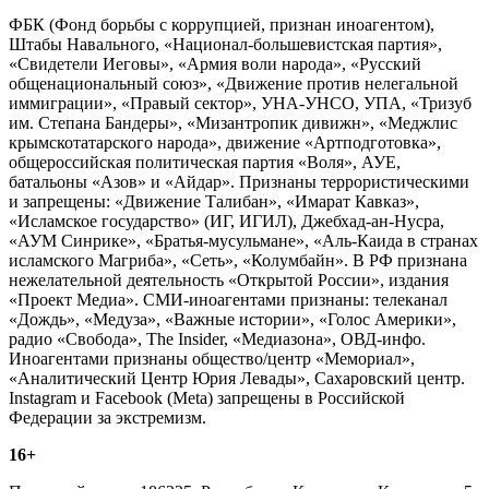
ФБК (Фонд борьбы с коррупцией, признан иноагентом),
Штабы Навального, «Национал-большевистская партия»,
«Свидетели Иеговы», «Армия воли народа», «Русский
общенациональный союз», «Движение против нелегальной
иммиграции», «Правый сектор», УНА-УНСО, УПА, «Тризуб
им. Степана Бандеры», «Мизантропик дивижн», «Меджлис
крымскотатарского народа», движение «Артподготовка»,
общероссийская политическая партия «Воля», АУЕ,
батальоны «Азов» и «Айдар». Признаны террористическими
и запрещены: «Движение Талибан», «Имарат Кавказ»,
«Исламское государство» (ИГ, ИГИЛ), Джебхад-ан-Нусра,
«АУМ Синрике», «Братья-мусульмане», «Аль-Каида в странах
исламского Магриба», «Сеть», «Колумбайн». В РФ признана
нежелательной деятельность «Открытой России», издания
«Проект Медиа». СМИ-иноагентами признаны: телеканал
«Дождь», «Медуза», «Важные истории», «Голос Америки»,
радио «Свобода», The Insider, «Медиазона», ОВД-инфо.
Иноагентами признаны общество/центр «Мемориал»,
«Аналитический Центр Юрия Левады», Сахаровский центр.
Instagram и Facebook (Metа) запрещены в Российской
Федерации за экстремизм.
16+