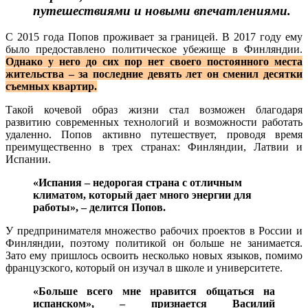
путешествиями и новыми впечатлениями.
С 2015 года Попов проживает за границей. В 2017 году ему
было предоставлено политическое убежище в Финляндии.
Однако у него до сих пор нет своего постоянного места
жительства – за последние девять лет он сменил десятки
съемных квартир.
Такой кочевой образ жизни стал возможен благодаря
развитию современных технологий и возможности работать
удаленно. Попов активно путешествует, проводя время
преимущественно в трех странах: Финляндии, Латвии и
Испании.
«Испания – недорогая страна с отличным
климатом, который дает много энергии для
работы», – делится Попов.
У предпринимателя множество рабочих проектов в России и
Финляндии, поэтому политикой он больше не занимается.
Зато ему пришлось освоить несколько новых языков, помимо
французского, который он изучал в школе и университете.
«Больше всего мне нравится общаться на
испанском», – признается Василий