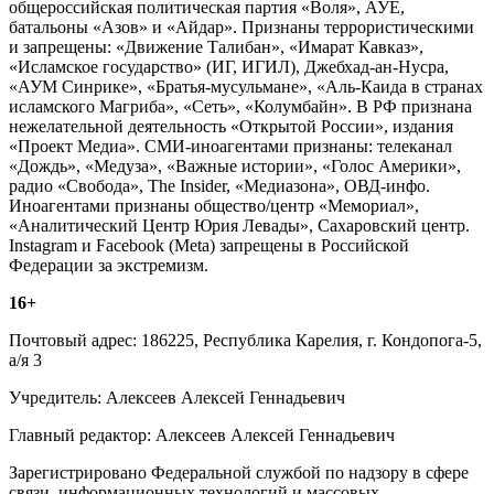
общероссийская политическая партия «Воля», АУЕ,
батальоны «Азов» и «Айдар». Признаны террористическими
и запрещены: «Движение Талибан», «Имарат Кавказ»,
«Исламское государство» (ИГ, ИГИЛ), Джебхад-ан-Нусра,
«АУМ Синрике», «Братья-мусульмане», «Аль-Каида в странах
исламского Магриба», «Сеть», «Колумбайн». В РФ признана
нежелательной деятельность «Открытой России», издания
«Проект Медиа». СМИ-иноагентами признаны: телеканал
«Дождь», «Медуза», «Важные истории», «Голос Америки»,
радио «Свобода», The Insider, «Медиазона», ОВД-инфо.
Иноагентами признаны общество/центр «Мемориал»,
«Аналитический Центр Юрия Левады», Сахаровский центр.
Instagram и Facebook (Metа) запрещены в Российской
Федерации за экстремизм.
16+
Почтовый адрес: 186225, Республика Карелия, г. Кондопога-5,
а/я 3
Учредитель: Алексеев Алексей Геннадьевич
Главный редактор: Алексеев Алексей Геннадьевич
Зарегистрировано Федеральной службой по надзору в сфере
связи, информационных технологий и массовых