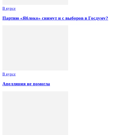
В курсе
Партию «Яблоко» снимут и с выборов в Госдуму?
В курсе
Апелляция не помогла