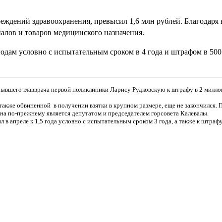
еждений здравоохранения, превысил 1,6 млн рублей. Благодаря
иалов и товаров медицинского назначения.
одам условно с испытательным сроком в 4 года и штрафом в 500
 бывшего главврача первой поликлиники Ларису Рудковскую к штрафу в 2 милл
также обвиненной в получении взятки в крупном размере, еще не закончился.
ина по-прежнему является депутатом и председателем горсовета Калевалы.
в апреле к 1,5 года условно с испытательным сроком 3 года, а также к штраф