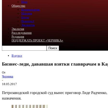
Мир
Общество
Комментарии
Мнения
Блоги
Перепост
Эксперты
Экология
Расследования
Редакция
ПОДДЕРЖАТЬ ПРОЕКТ «ЧЕРНИКА»
В курсе
Бизнес-леди, дававшая взятки главврачам в Ка
От
Черника
-
18.05.2017
Петрозаводский городской суд вынес приговор Лиде Радченко,
назначения.