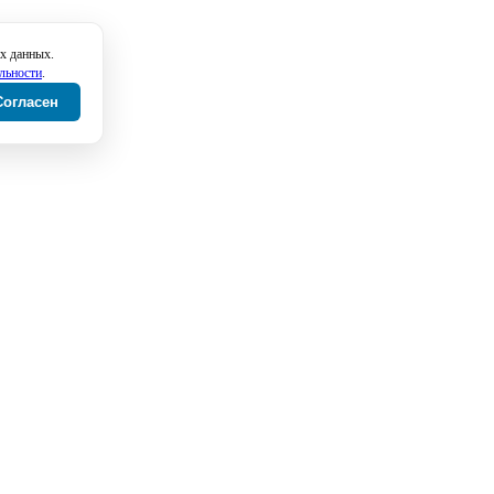
х данных.
льности
.
Согласен