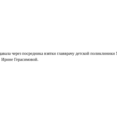
едавала через посредника взятки главврачу детской поликлиники
ы Ирине Герасимовой.