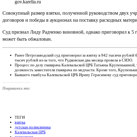
gov.karelia.ru
Совокупный размер взятки, полученной руководством двух учр
договоров и победы в аукционах на поставку расходных матер
Суд признал Лиду Радченко виновной, однако приговорил к 5 г
может быть обжалован.
Ранее Петрозаводский суд приговорил за взятку в 942 тысячи рублей
тысяч рублей из-за того, что Рудковская два месяца провела в СИЗО.
Процесс по делу главврача Калевальской ЦРБ Татьяны Крупенькиной, 
должность заместителя главврача по медчасти. Кроме того, Крупеньк
Бывшего главбуха Калевальской ЦРБ Ирину Герасимову суд приговорил 
Понравилось это:
ТЕГИ
взятка
детская поликлиника
Калевальская ЦРБ
коррупция