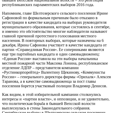
бывшей Вепсской национальной волости – это репетиция
республиканских парламентских выборов 2016 года.
Напомним, главе Шелтозерского сельского поселения Ирине
Сафоновой по формальным причинам было отказано в
регистрации в качестве кандидата на выборах руководителя
муниципального образования, которые состоялись в сентябре,
и именно это обстоятельство многие наблюдатели называют
главной причиной протестного голосования местного
населения. В повторных выборах, которые назначены на 6
декабря, Ирина Сафонова участвует в качестве кандидата от
партии «Справедливая Россия». Ее соперниками являются
еще три партийных кандидата и один самовыдвиженец:
«Единая Россия» выставила на эти выборы начальника
местной пожарной части Максима Лонина, республиканское
отделение ЛДПР – представителя компании
«Рустинкорпорейтед» Валентину Щекинову, «Коммунисты
России» – генерального директора фирмы «Орихалк» Алексея
Таранова, а в качестве самовыдвиженца за пост главы
поселения борется участковый полиции Владимир Денисов.
Как видим, в этой избирательной кампании столкнулись
интересы и «партии власти», и оппозиции, и не удивительно,
что политическая борьба в бывшей Вепсской волости
выплеснулась в стены Законодательного собрания.
Сентябрьские выборы в Шелтозерском сельском поселении