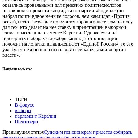
оказались провальными для приезжих политтехнологов,
пытавшихся провести кандидата от партии «Родина» (он
набрал почти вдвое меньше голосов, чем кандидат «Против
всех»), и этот результат получился хорошим щелчком по носу
для тех, кто делает на нее ставку в предстоящей выборной
гонке за места в парламенте Карелии. Однако если на
повторных выборах 6 декабря кандидат от оппозиции
положит на лопатки выдвиженца от «Единой России», то это
уже будет нехороший сигнал для всей карельской «партии
власти».
Понравилось это:
ТЕГИ
В фокусе
выборы
парламент Карелии
Шелтозеро
Предыдущая статья
Сунским пенсионерам придется собирать
деньги на судебную экспертизу всем миром