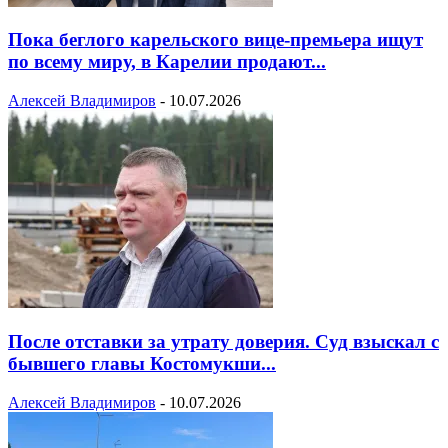
Пока беглого карельского вице-премьера ищут
по всему миру, в Карелии продают...
Алексей Владимиров
-
10.07.2026
После отставки за утрату доверия. Суд взыскал с
бывшего главы Костомукши...
Алексей Владимиров
-
10.07.2026