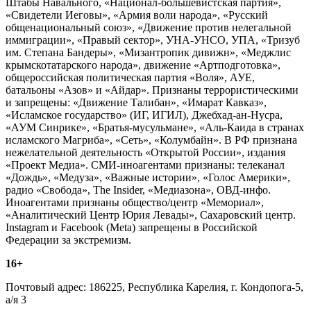
Штабы Навального, «Национал-большевистская партия»,
«Свидетели Иеговы», «Армия воли народа», «Русский
общенациональный союз», «Движение против нелегальной
иммиграции», «Правый сектор», УНА-УНСО, УПА, «Тризуб
им. Степана Бандеры», «Мизантропик дивижн», «Меджлис
крымскотатарского народа», движение «Артподготовка»,
общероссийская политическая партия «Воля», АУЕ,
батальоны «Азов» и «Айдар». Признаны террористическими
и запрещены: «Движение Талибан», «Имарат Кавказ»,
«Исламское государство» (ИГ, ИГИЛ), Джебхад-ан-Нусра,
«АУМ Синрике», «Братья-мусульмане», «Аль-Каида в странах
исламского Магриба», «Сеть», «Колумбайн». В РФ признана
нежелательной деятельность «Открытой России», издания
«Проект Медиа». СМИ-иноагентами признаны: телеканал
«Дождь», «Медуза», «Важные истории», «Голос Америки»,
радио «Свобода», The Insider, «Медиазона», ОВД-инфо.
Иноагентами признаны общество/центр «Мемориал»,
«Аналитический Центр Юрия Левады», Сахаровский центр.
Instagram и Facebook (Metа) запрещены в Российской
Федерации за экстремизм.
16+
Почтовый адрес: 186225, Республика Карелия, г. Кондопога-5,
а/я 3