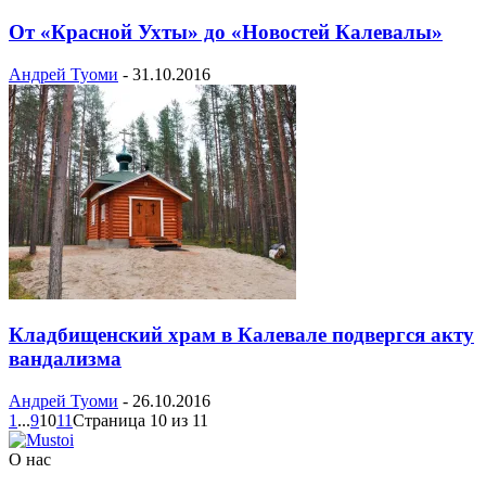
От «Красной Ухты» до «Новостей Калевалы»
Андрей Туоми
-
31.10.2016
Кладбищенский храм в Калевале подвергся акту
вандализма
Андрей Туоми
-
26.10.2016
1
...
9
10
11
Страница 10 из 11
О нас