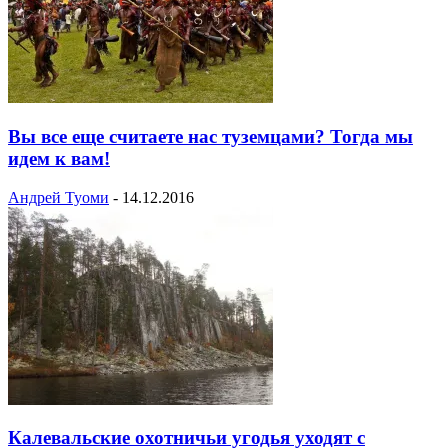
Вы все еще считаете нас туземцами? Тогда мы
идем к вам!
Андрей Туоми
-
14.12.2016
Калевальские охотничьи угодья уходят с