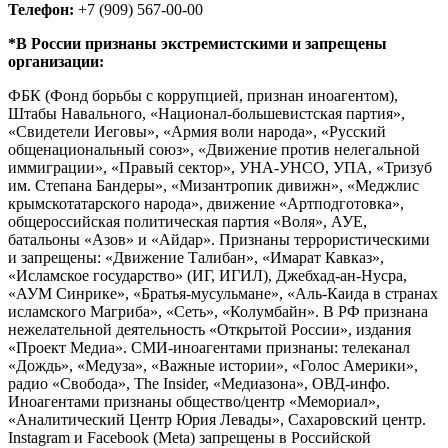
Телефон:
+7 (909) 567-00-00
*В России признаны экстремистскими и запрещены
организации:
ФБК (Фонд борьбы с коррупцией, признан иноагентом),
Штабы Навального, «Национал-большевистская партия»,
«Свидетели Иеговы», «Армия воли народа», «Русский
общенациональный союз», «Движение против нелегальной
иммиграции», «Правый сектор», УНА-УНСО, УПА, «Тризуб
им. Степана Бандеры», «Мизантропик дивижн», «Меджлис
крымскотатарского народа», движение «Артподготовка»,
общероссийская политическая партия «Воля», АУЕ,
батальоны «Азов» и «Айдар». Признаны террористическими
и запрещены: «Движение Талибан», «Имарат Кавказ»,
«Исламское государство» (ИГ, ИГИЛ), Джебхад-ан-Нусра,
«АУМ Синрике», «Братья-мусульмане», «Аль-Каида в странах
исламского Магриба», «Сеть», «Колумбайн». В РФ признана
нежелательной деятельность «Открытой России», издания
«Проект Медиа». СМИ-иноагентами признаны: телеканал
«Дождь», «Медуза», «Важные истории», «Голос Америки»,
радио «Свобода», The Insider, «Медиазона», ОВД-инфо.
Иноагентами признаны общество/центр «Мемориал»,
«Аналитический Центр Юрия Левады», Сахаровский центр.
Instagram и Facebook (Metа) запрещены в Российской