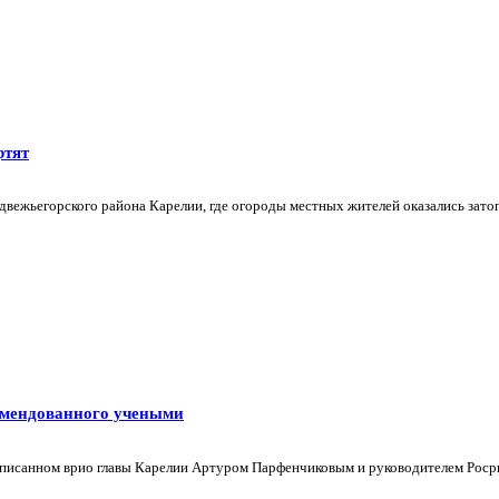
ртят
вежьегорского района Карелии, где огороды местных жителей оказались затоп
омендованного учеными
 подписанном врио главы Карелии Артуром Парфенчиковым и руководителем Роср