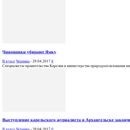
Чиновники убирают Ямку
В курсе
Черника
-
29.04.2017
0
Специалисты правительства Карелия и министерства природопользования на
Выступление карельского журналиста в Архангельске законч
В курсе
Черника
-
28.04.2017
0