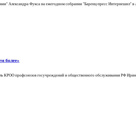
" Александра Фукса на ежегодном собрании "Баренц-пресс Интернешнл" в Арх
ем более»
ль КРОО профсоюзов госучреждений и общественного обслуживания РФ Ирина Т