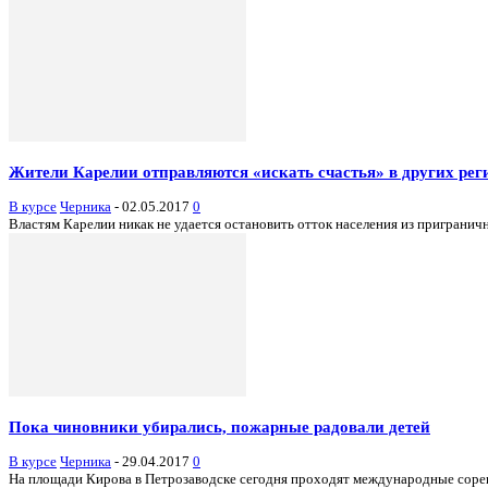
Жители Карелии отправляются «искать счастья» в других рег
В курсе
Черника
-
02.05.2017
0
Властям Карелии никак не удается остановить отток населения из приграничн
Пока чиновники убирались, пожарные радовали детей
В курсе
Черника
-
29.04.2017
0
На площади Кирова в Петрозаводске сегодня проходят международные соревн