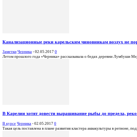
Канализационные реки карельским чиновникам воздух не по
Заметки
Черника
-
02.05.2017
0
Летом прошлого года «Черника» рассказывала о бедах деревни Лумбуши Мед
В Карелии хотят довести выращивание рыбы до предела, рек
В курсе
Черника
-
02.05.2017
0
Такая цель поставлена в плане развития кластера аквакультуры в регионе,