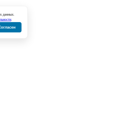
х данных.
льности
.
Согласен