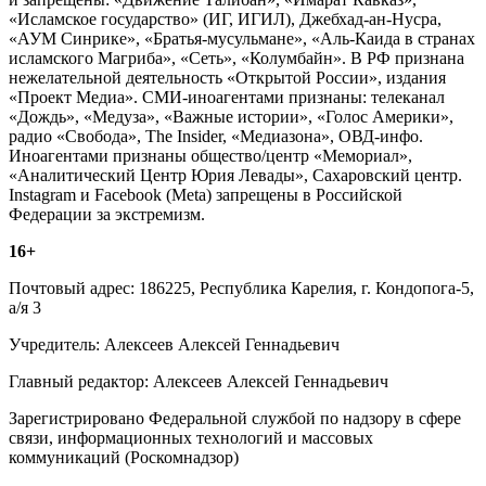
«Исламское государство» (ИГ, ИГИЛ), Джебхад-ан-Нусра,
«АУМ Синрике», «Братья-мусульмане», «Аль-Каида в странах
исламского Магриба», «Сеть», «Колумбайн». В РФ признана
нежелательной деятельность «Открытой России», издания
«Проект Медиа». СМИ-иноагентами признаны: телеканал
«Дождь», «Медуза», «Важные истории», «Голос Америки»,
радио «Свобода», The Insider, «Медиазона», ОВД-инфо.
Иноагентами признаны общество/центр «Мемориал»,
«Аналитический Центр Юрия Левады», Сахаровский центр.
Instagram и Facebook (Metа) запрещены в Российской
Федерации за экстремизм.
16+
Почтовый адрес: 186225, Республика Карелия, г. Кондопога-5,
а/я 3
Учредитель: Алексеев Алексей Геннадьевич
Главный редактор: Алексеев Алексей Геннадьевич
Зарегистрировано Федеральной службой по надзору в сфере
связи, информационных технологий и массовых
коммуникаций (Роскомнадзор)