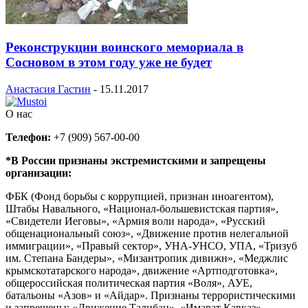
Реконструкции воинского мемориала в
Сосновом в этом году уже не будет
Анастасия Гастин
-
15.11.2017
О нас
Телефон:
+7 (909) 567-00-00
*В России признаны экстремистскими и запрещены
организации:
ФБК (Фонд борьбы с коррупцией, признан иноагентом),
Штабы Навального, «Национал-большевистская партия»,
«Свидетели Иеговы», «Армия воли народа», «Русский
общенациональный союз», «Движение против нелегальной
иммиграции», «Правый сектор», УНА-УНСО, УПА, «Тризуб
им. Степана Бандеры», «Мизантропик дивижн», «Меджлис
крымскотатарского народа», движение «Артподготовка»,
общероссийская политическая партия «Воля», АУЕ,
батальоны «Азов» и «Айдар». Признаны террористическими
и запрещены: «Движение Талибан», «Имарат Кавказ»,