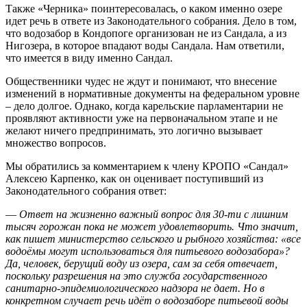
Также «Черника» поинтересовалась, о каком именно озере
идет речь в ответе из Законодательного собрания. Дело в том,
что водозабор в Кондопоге организован не из Сандала, а из
Нигозера, в которое впадают воды Сандала. Нам ответили,
что имеется в виду именно Сандал.
Общественники чудес не ждут и понимают, что внесение
изменений в нормативные документы на федеральном уровне
– дело долгое. Однако, когда карельские парламентарии не
проявляют активности уже на первоначальном этапе и не
желают ничего предпринимать, это логично вызывает
множество вопросов.
Мы обратились за комментарием к члену КРОПО «Сандал»
Алексею Карпенко, как он оценивает поступивший из
Законодательного собрания ответ:
—
Ответ на жизненно важный вопрос для 30-ти с лишним
тысяч горожан пока не может удовлетворить. Что значит,
как пишет министерство сельского и рыбного хозяйства: «все
водоёмы могут использоваться для питьевого водозабора»?
Да, человек, берущий воду из озера, сам за себя отвечает,
поскольку разрешения на это служба государственного
санитарно-эпидемиологического надзора не дает. Но в
конкретном случает речь идёт о водозаборе питьевой воды