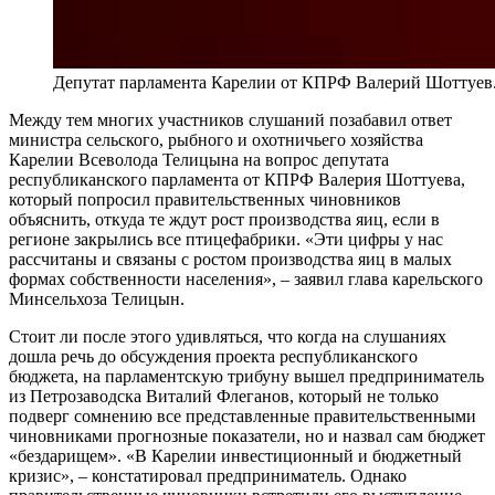
Депутат парламента Карелии от КПРФ Валерий Шоттуев
Между тем многих участников слушаний позабавил ответ
министра сельского, рыбного и охотничьего хозяйства
Карелии Всеволода Телицына на вопрос депутата
республиканского парламента от КПРФ Валерия Шоттуева,
который попросил правительственных чиновников
объяснить, откуда те ждут рост производства яиц, если в
регионе закрылись все птицефабрики. «Эти цифры у нас
рассчитаны и связаны с ростом производства яиц в малых
формах собственности населения», – заявил глава карельского
Минсельхоза Телицын.
Стоит ли после этого удивляться, что когда на слушаниях
дошла речь до обсуждения проекта республиканского
бюджета, на парламентскую трибуну вышел предприниматель
из Петрозаводска Виталий Флеганов, который не только
подверг сомнению все представленные правительственными
чиновниками прогнозные показатели, но и назвал сам бюджет
«бездарищем». «В Карелии инвестиционный и бюджетный
кризис», – констатировал предприниматель. Однако