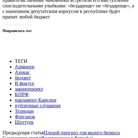
правительственные чиновники встретили его выступление
снисходительными улыбками: «бездарище» не «бездарище», а
с нынешним депутатским корпусом в республике будет
принят любой бюджет
Понравилось это:
ТЕГИ
Арминен
Ахокас
бюджет
В фокусе
законопроект
КПРФ
парламент Карелии
публичные слушания
Телицын
Флеганов
Шоттуев
Предыдущая статья
Плохой прогноз для малого бизнеса