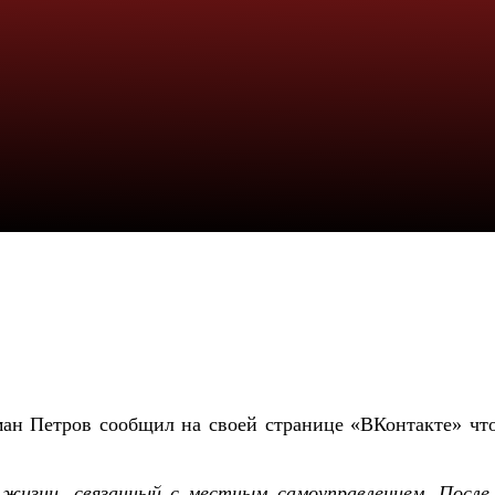
ман Петров
сообщил
на своей странице «ВКонтакте»
чт
жизни, связанный с местным самоуправлением. После