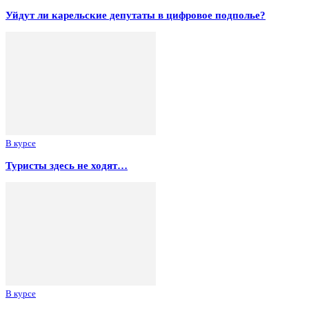
Уйдут ли карельские депутаты в цифровое подполье?
В курсе
Туристы здесь не ходят…
В курсе