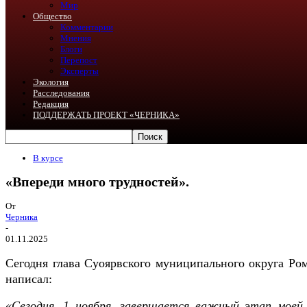
Мир
Общество
Комментарии
Мнения
Блоги
Перепост
Эксперты
Экология
Расследования
Редакция
ПОДДЕРЖАТЬ ПРОЕКТ «ЧЕРНИКА»
В курсе
«Впереди много трудностей».
От
Черника
-
01.11.2025
Сегодня глава Суоярвского муниципального округа
Ро
написал:
«Сегодня, 1 ноября, завершается важный этап моей 