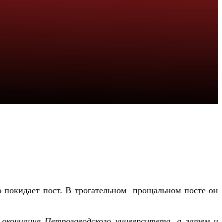
о
покидает пост.
В трогательном
прощальном посте он
 окончания Петрозаводского университета, а затем и