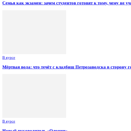
Семья как экзамен: зачем студентов готовят к тому, чему не уч
В курсе
Мёртвая вода: что течёт с кладбищ Петрозаводска в сторону г
В курсе
Новый руководитель «Олонии»