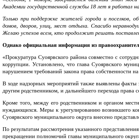
Академии государственной службы 18 лет я работал на
Только при поддержке жителей города и поселков, об
домов, дворов, улиц, мест отдыха. Спасибо неравнод
Желаю успехов всем, кто продолжит решать поставлен
Однако официальная информация из правоохранитель
«Прокуратура Суоярвского района совместно с сотруд
коррупции.
Установлено, что глава Суоярвского муни
нарушением требований закона права собственности на
В ходе надзорных мероприятий также выявлены факты 
другим родственником, и дальнейшего перехода права со
Кроме того, между его родственником и органом мест
нуждающихся. Меры к урегулированию возникшего кон
Суоярвского муниципального округа внесено представл
По результатам рассмотрения указанного представлени
прекращении полномочий главы муниципального округа 