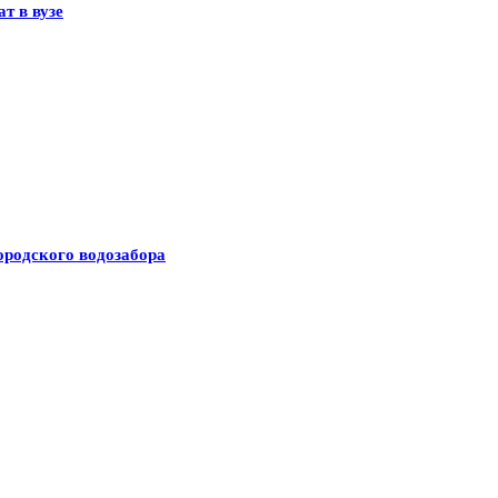
ат в вузе
ородского водозабора