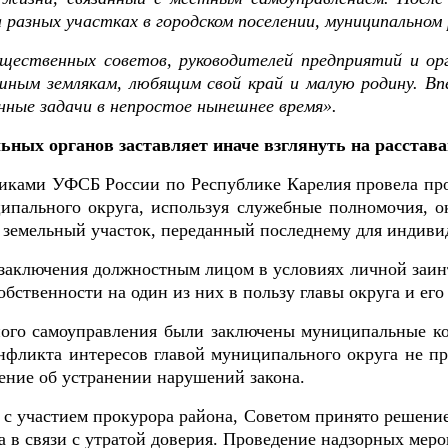
 разных участках в городском поселении, муниципальном
щественных советов, руководителей предприятий и ор
ушным землякам, любящим свой край и малую родину.
Вп
ные задачи в непростое нынешнее время».
ных органов заставляет иначе взглянуть на расстава
никами УФСБ России по Республике Карелия провела про
ципального округа, используя служебные полномочия, о
 земельный участок, переданный последнему для индиви
заключения должностным лицом в условиях личной заинт
бственности на один из них в пользу главы округа и его
ного самоуправления были заключены муниципальные ко
фликта интересов главой муниципального округа не п
ение об устранении нарушений закона.
я с участием прокурора района, Советом принято решени
в связи с утратой доверия. Проведение надзорных меро