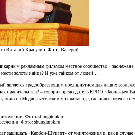
нта Виталий Красулин. Фото: Валерий
икарным рекламным фильмом местное сообщество – заонежане на
ю нести золотые яйца? И уже тайком от людей…
 является градообразующим предприятием для наших заонежских
анах правительства? – говорит председатель КРОО «Заонежье» Ва
туацию на Медвежьегорском молокозаводе, где новые хозяева нес
елении. Фото: shungitnpk.ru
ет защищать «Карбон-Шунгит» от уничтожения и, как в случае 