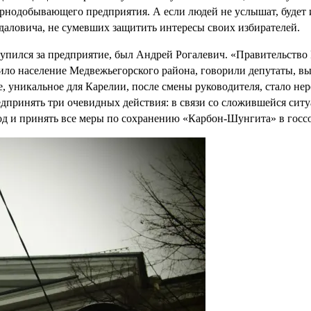
рнодобывающего предприятия. А если людей не услышат, будет 
ловича, не сумевших защитить интересы своих избирателей.
пился за предприятие, был Андрей Рогалевич. «Правительство К
рило население Медвежьегорского района, говорили депутаты, в
, уникальное для Карелии, после смены руководителя, стало нер
едпринять три очевидных действия: в связи со сложившейся сит
год и принять все меры по сохранению «Карбон-Шунгита» в госс