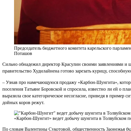
Председатель бюджетного комитета карельского парламе
Поташов
Сильно обнадежил директор Красулин своими заявлениями и ш
правительство Худилайнена готово зарезать курицу, способну
– Узнав про намечающуюся продажу «Карбон-Шунгита», который
поселения Татьяне Боровской и спросила, известно ли ей о пл
выразила свое категорическое несогласие, приведя в пример си
дойных коров режут.
«Карбон-Шунгит» ведет добычу шунгита в Толвуйском пос
По словам Валентины Сукотовой, общественность Заонежья буд