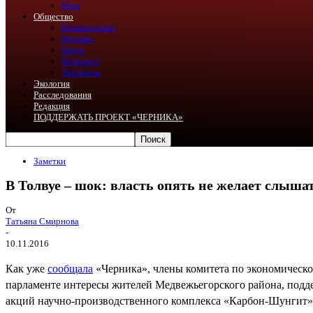
Мир
Общество
Комментарии
Мнения
Блоги
Перепост
Эксперты
Экология
Расследования
Редакция
ПОДДЕРЖАТЬ ПРОЕКТ «ЧЕРНИКА»
Заметки
В Толвуе – шок: власть опять не желает слыша
От
Татьяна Смирнова
-
10.11.2016
Как уже
сообщала
«Черника», члены комитета по экономическо
парламенте интересы жителей Медвежьегорского района, подде
акций научно-производственного комплекса «Карбон-Шунгит».