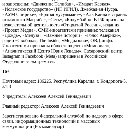
и запрещены: «Движение Талибан», «Имарат Кавказ»,
«Исламское государство» (ИГ, ИГИЛ), Джебхад-ан-Нусра,
«АУМ Синрике», «Братья-мусульмане», «Аль-Каида в странах
исламского Магриба», «Сеть», «Колумбайн». В РФ признана
нежелательной деятельность «Открытой России», издания
«Проект Медиа». СМИ-иноагентами признаны: телеканал
«Дождь», «Медуза», «Важные истории», «Голос Америки»,
радио «Свобода», The Insider, «Медиазона», ОВД-инфо.
Иноагентами признаны общество/центр «Мемориал»,
«Аналитический Центр Юрия Левады», Сахаровский центр.
Instagram и Facebook (Metа) запрещены в Российской
Федерации за экстремизм.
16+
Почтовый адрес: 186225, Республика Карелия, г. Кондопога-5,
а/я 3
Учредитель: Алексеев Алексей Геннадьевич
Главный редактор: Алексеев Алексей Геннадьевич
Зарегистрировано Федеральной службой по надзору в сфере
связи, информационных технологий и массовых
коммуникаций (Роскомнадзор)