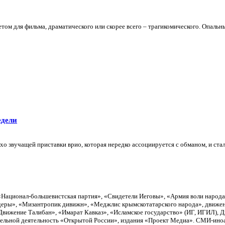
том для фильма, драматического или скорее всего – трагикомического. Опальны
едели
о звучащей приставки врио, которая нередко ассоциируется с обманом, и стал
«Национал-большевистская партия», «Свидетели Иеговы», «Армия воли народ
еры», «Мизантропик дивижн», «Меджлис крымскотатарского народа», движен
вижение Талибан», «Имарат Кавказ», «Исламское государство» (ИГ, ИГИЛ), 
тельной деятельность «Открытой России», издания «Проект Медиа». СМИ-ино