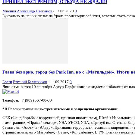
ПРИШЕЛ ЭКСТРЕМИЗМ, ОТКУДА НЕ ЖДАЛИ!
Мнения
Александр Степанов
-
17.06.2020
0
Буквально на наших глазах на Урале происходят события, готовые стать сюже
Глава без врио, город без Park Inn, но с «Матильдой». Итоги н
Блоги
Евгений Белянчиков
-
11.09.2017
0
Явка отменяется 10 сентября Артур Парфенчиков ожидаемо избавился от плох
Телефон:
+7 (909) 567-00-00
*В России признаны экстремистскими и запрещены организации:
ФБК (Фонд борьбы с коррупцией, признан иноагентом), Штабы Навального, 
иммиграции», «Правый сектор», УНА-УНСО, УПА, «Тризуб им. Степана Банд
батальоны «Азов» и «Айдар». Признаны террористическими и запрещены: «Д
странах исламского Магриба», «Сеть», «Колумбайн». В РФ признана нежела