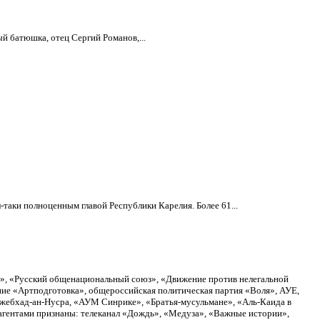
й батюшка, отец Сергий Романов,...
-таки полноценным главой Республики Карелия. Более 61...
а», «Русский общенациональный союз», «Движение против нелегальной
ие «Артподготовка», общероссийская политическая партия «Воля», АУЕ,
Джебхад-ан-Нусра, «АУМ Синрике», «Братья-мусульмане», «Аль-Каида в
агентами признаны: телеканал «Дождь», «Медуза», «Важные истории»,