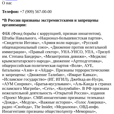
О нас
Телефон:
+7 (909) 567-00-00
*В России признаны экстремистскими и запрещены
организации:
ФБК (Фонд борьбы с коррупцией, признан иноагентом),
Штабы Навального, «Национал-большевистская партия»,
«Свидетели Иеговы», «Армия воли народа», «Русский
общенациональный союз», «Движение против нелегальной
иммиграции», «Правый сектор», УНА-УНСО, УПА, «Тризуб
им. Степана Бандеры», «Мизантропик дивижн», «Меджлис
крымскотатарского народа», движение «Артподготовка»,
общероссийская политическая партия «Воля», АУЕ,
батальоны «Азов» и «Айдар». Признаны террористическими
и запрещены: «Движение Талибан», «Имарат Кавказ»,
«Исламское государство» (ИГ, ИГИЛ), Джебхад-ан-Нусра,
«АУМ Синрике», «Братья-мусульмане», «Аль-Каида в странах
исламского Магриба», «Сеть», «Колумбайн». В РФ признана
нежелательной деятельность «Открытой России», издания
«Проект Медиа». СМИ-иноагентами признаны: телеканал
«Дождь», «Медуза», «Важные истории», «Голос Америки»,
радио «Свобода», The Insider, «Медиазона», ОВД-инфо.
Иноагентами признаны общество/центр «Мемориал»,