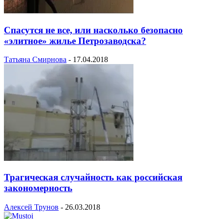
Спасутся не все, или насколько безопасно
«элитное» жилье Петрозаводска?
Татьяна Смирнова
-
17.04.2018
Трагическая случайность как российская
закономерность
Алексей Трунов
-
26.03.2018