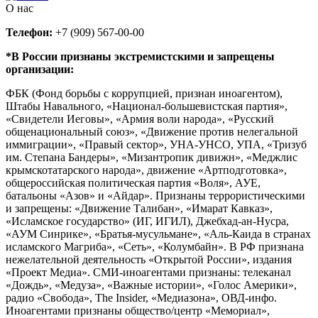
О нас
Телефон:
+7 (909) 567-00-00
*В России признаны экстремистскими и запрещены
организации:
ФБК (Фонд борьбы с коррупцией, признан иноагентом),
Штабы Навального, «Национал-большевистская партия»,
«Свидетели Иеговы», «Армия воли народа», «Русский
общенациональный союз», «Движение против нелегальной
иммиграции», «Правый сектор», УНА-УНСО, УПА, «Тризуб
им. Степана Бандеры», «Мизантропик дивижн», «Меджлис
крымскотатарского народа», движение «Артподготовка»,
общероссийская политическая партия «Воля», АУЕ,
батальоны «Азов» и «Айдар». Признаны террористическими
и запрещены: «Движение Талибан», «Имарат Кавказ»,
«Исламское государство» (ИГ, ИГИЛ), Джебхад-ан-Нусра,
«АУМ Синрике», «Братья-мусульмане», «Аль-Каида в странах
исламского Магриба», «Сеть», «Колумбайн». В РФ признана
нежелательной деятельность «Открытой России», издания
«Проект Медиа». СМИ-иноагентами признаны: телеканал
«Дождь», «Медуза», «Важные истории», «Голос Америки»,
радио «Свобода», The Insider, «Медиазона», ОВД-инфо.
Иноагентами признаны общество/центр «Мемориал»,