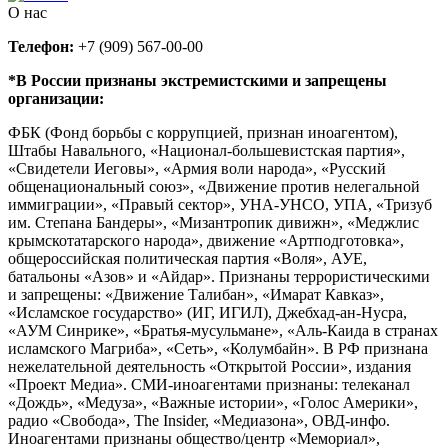
О нас
Телефон:
+7 (909) 567-00-00
*В России признаны экстремистскими и запрещены
организации:
ФБК (Фонд борьбы с коррупцией, признан иноагентом),
Штабы Навального, «Национал-большевистская партия»,
«Свидетели Иеговы», «Армия воли народа», «Русский
общенациональный союз», «Движение против нелегальной
иммиграции», «Правый сектор», УНА-УНСО, УПА, «Тризуб
им. Степана Бандеры», «Мизантропик дивижн», «Меджлис
крымскотатарского народа», движение «Артподготовка»,
общероссийская политическая партия «Воля», АУЕ,
батальоны «Азов» и «Айдар». Признаны террористическими
и запрещены: «Движение Талибан», «Имарат Кавказ»,
«Исламское государство» (ИГ, ИГИЛ), Джебхад-ан-Нусра,
«АУМ Синрике», «Братья-мусульмане», «Аль-Каида в странах
исламского Магриба», «Сеть», «Колумбайн». В РФ признана
нежелательной деятельность «Открытой России», издания
«Проект Медиа». СМИ-иноагентами признаны: телеканал
«Дождь», «Медуза», «Важные истории», «Голос Америки»,
радио «Свобода», The Insider, «Медиазона», ОВД-инфо.
Иноагентами признаны общество/центр «Мемориал»,