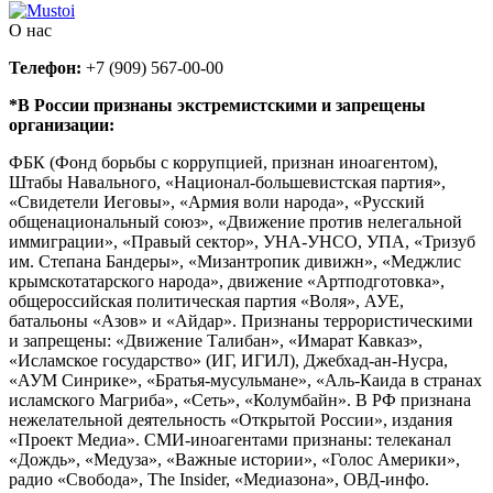
О нас
Телефон:
+7 (909) 567-00-00
*В России признаны экстремистскими и запрещены
организации:
ФБК (Фонд борьбы с коррупцией, признан иноагентом),
Штабы Навального, «Национал-большевистская партия»,
«Свидетели Иеговы», «Армия воли народа», «Русский
общенациональный союз», «Движение против нелегальной
иммиграции», «Правый сектор», УНА-УНСО, УПА, «Тризуб
им. Степана Бандеры», «Мизантропик дивижн», «Меджлис
крымскотатарского народа», движение «Артподготовка»,
общероссийская политическая партия «Воля», АУЕ,
батальоны «Азов» и «Айдар». Признаны террористическими
и запрещены: «Движение Талибан», «Имарат Кавказ»,
«Исламское государство» (ИГ, ИГИЛ), Джебхад-ан-Нусра,
«АУМ Синрике», «Братья-мусульмане», «Аль-Каида в странах
исламского Магриба», «Сеть», «Колумбайн». В РФ признана
нежелательной деятельность «Открытой России», издания
«Проект Медиа». СМИ-иноагентами признаны: телеканал
«Дождь», «Медуза», «Важные истории», «Голос Америки»,
радио «Свобода», The Insider, «Медиазона», ОВД-инфо.