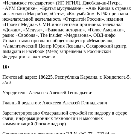
«Исламское государство» (ИГ, ИГИЛ), Джебхад-ан-Нусра,
«АУМ Синрике», «Братья-мусульмане», «Аль-Каида в странах
исламского Магриба», «Сеть», «Колумбайн». В РФ признана
нежелательной деятельность «Открытой России», издания
«Проект Медиа». СМИ-иноагентами признаны: телеканал
«Дождь», «Медуза», «Важные истории», «Голос Америки»,
радио «Свобода», The Insider, «Медиазона», ОВД-инфо.
Иноагентами признаны общество/центр «Мемориал»,
«Аналитический Центр Юрия Левады», Сахаровский центр.
Instagram и Facebook (Metа) запрещены в Российской
Федерации за экстремизм.
16+
Почтовый адрес: 186225, Республика Карелия, г. Кондопога-5,
а/я 3
Учредитель: Алексеев Алексей Геннадьевич
Главный редактор: Алексеев Алексей Геннадьевич
Зарегистрировано Федеральной службой по надзору в сфере
связи, информационных технологий и массовых
коммуникаций (Роскомнадзор)
Свидетельство о регистрации: ЭЛ № ФС 77 – 73244 от