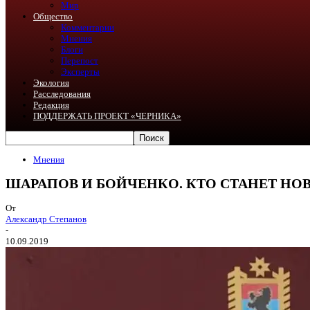
Мир
Общество
Комментарии
Мнения
Блоги
Перепост
Эксперты
Экология
Расследования
Редакция
ПОДДЕРЖАТЬ ПРОЕКТ «ЧЕРНИКА»
Мнения
ШАРАПОВ И БОЙЧЕНКО. КТО СТАНЕТ Н
От
Александр Степанов
-
10.09.2019