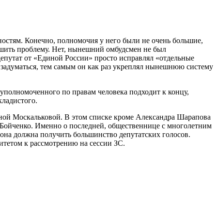
ностям. Конечно, полномочия у него были не очень большие,
 решить проблему. Нет, нынешний омбудсмен не был
депутат от «Единой России» просто исправлял «отдельные
 задуматься, тем самым он как раз укреплял нынешнюю систему
 уполномоченного по правам человека подходит к концу,
кладистого.
ной Москальковой. В этом списке кроме Александра Шарапова
 Бойченко. Именно о последней, общественнице с многолетним
я, она должна получить большинство депутатских голосов.
итетом к рассмотрению на сессии ЗС.