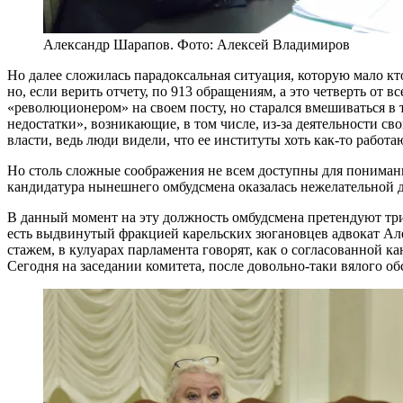
Александр Шарапов. Фото: Алексей Владимиров
Но далее сложилась парадоксальная ситуация, которую мало кт
но, если верить отчету, по 913 обращениям, а это четверть от
«революционером» на своем посту, но старался вмешиваться в
недостатки», возникающие, в том числе, из-за деятельности 
власти, ведь люди видели, что ее институты хоть как-то работ
Но столь сложные соображения не всем доступны для понимани
кандидатура нынешнего омбудсмена оказалась нежелательной д
В данный момент на эту должность омбудсмена претендуют тр
есть выдвинутый фракцией карельских зюгановцев адвокат Ал
стажем, в кулуарах парламента говорят, как о согласованной ка
Сегодня на заседании комитета, после довольно-таки вялого о