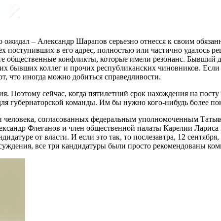
о ожидал – Александр Шарапов серьезно отнесся к своим обязан
 всех поступивших в его адрес, полностью или частично удалось
 те общественные конфликты, которые имели резонанс. Бывший 
своих бывших коллег и прочих республиканских чиновников. Если
ают, что иногда можно добиться справедливости.
я. Поэтому сейчас, когда пятилетний срок нахождения на посту
ля губернаторской команды. Им бы нужно кого-нибудь более по
и человека, согласованных федеральным уполномоченным Татья
ександр Флеганов и член общественной палаты Карелии Лариса
ндидатуре от власти. И если это так, то послезавтра, 12 сентябр
бсуждения, все три кандидатуры были просто рекомендованы ком