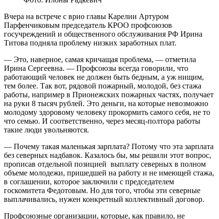
Вчера на встрече с врио главы Карелии Артуром
Парфенчиковым председатель КРОО профсоюзов
госучреждений и общественного обслуживания РФ Ирина
Титова подняла проблему низких заработных плат.
— Это, наверное, самая кричащая проблема, — отметила
Ирина Сергеевна. — Профсоюзы всегда говорили, что
работающий человек не должен быть бедным, а уж нищим,
тем более. Так вот, рядовой пожарный, молодой, без стажа
работы, например в Прионежских пожарных частях, получает
на руки 8 тысяч рублей. Это деньги, на которые невозможно
молодому здоровому человеку прокормить самого себя, не то
что семью. И соответственно, через месяц-полтора работы
такие люди увольняются.
— Почему такая маленькая зарплата? Потому что эта зарплата
без северных надбавок. Казалось бы, мы решили этот вопрос,
прописав отдельной позицией выплату северных в полном
объеме молодежи, пришедшей на работу и не имеющей стажа,
в соглашении, которое заключили с председателем
госкомитета Федотовым. Но для того, чтобы эти северные
выплачивались, нужен конкретный коллективный договор.
Профсоюзные организации, которые, как правило, не