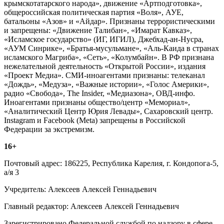
крымскотатарского народа», движение «Артподготовка»,
общероссийская политическая партия «Воля», АУЕ,
батальоны «Азов» и «Айдар». Признаны террористическими
и запрещены: «Движение Талибан», «Имарат Кавказ»,
«Исламское государство» (ИГ, ИГИЛ), Джебхад-ан-Нусра,
«АУМ Синрике», «Братья-мусульмане», «Аль-Каида в странах
исламского Магриба», «Сеть», «Колумбайн». В РФ признана
нежелательной деятельность «Открытой России», издания
«Проект Медиа». СМИ-иноагентами признаны: телеканал
«Дождь», «Медуза», «Важные истории», «Голос Америки»,
радио «Свобода», The Insider, «Медиазона», ОВД-инфо.
Иноагентами признаны общество/центр «Мемориал»,
«Аналитический Центр Юрия Левады», Сахаровский центр.
Instagram и Facebook (Metа) запрещены в Российской
Федерации за экстремизм.
16+
Почтовый адрес: 186225, Республика Карелия, г. Кондопога-5,
а/я 3
Учредитель: Алексеев Алексей Геннадьевич
Главный редактор: Алексеев Алексей Геннадьевич
Зарегистрировано Федеральной службой по надзору в сфере